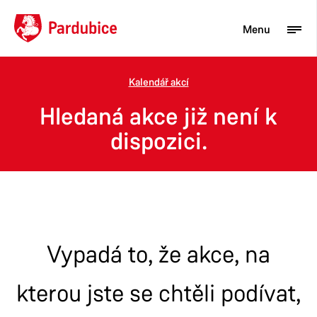
Menu
Kalendář akcí
Turista
Hledaná akce již není k
Aktuality
dispozici.
Občan
Podnikatel
Město
Vypadá to, že akce, na
kterou jste se chtěli podívat,