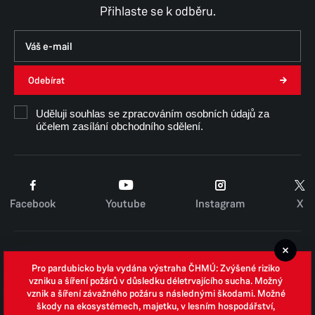
Přihlaste se k odběru.
Odebírat
Uděluji souhlas se zpracováním osobních údajů za
účelem zasílání obchodního sdělení.
Facebook
Youtube
Instagram
X
Cookies
Pro pardubicko byla vydána výstraha ČHMÚ: Zvýšené riziko
Zpracování osobních údajů
vzniku a šíření požárů v důsledku déletrvajícího sucha. Možný
vznik a šíření závažného požáru s následnými škodami. Možné
Whistleblowing
škody na ekosystémech, majetku, v lesním hospodářství,