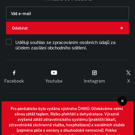
Odebírat
Uděluji souhlas se zpracováním osobních údajů za
účelem zasílání obchodního sdělení.
Facebook
Youtube
Instagram
X
Cookies
Pro pardubicko byla vydána výstraha ČHMÚ: Očekáváme velmi
Zpracování osobních údajů
silnou zátěž teplem. Riziko přehřátí a dehydratace. Výrazně
zvýšená zátěž zdravotnického systému (praktičtí lékaři,
Whistleblowing
zdravotnická záchranná služba, hospitalizace) a sociálních služeb
(zejména péče o seniory a dlouhodobě nemocné). Pokles
Open data