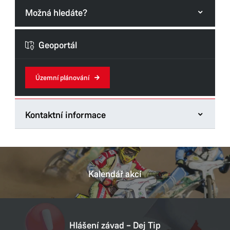
Možná hledáte?
Formuláře odboru
Geoportál
Územní plánování
Kontaktní informace
Odbor hlavního architekta
Štrossova 44
53021 Pardubice
Kalendář akcí
Tel.:
466859138
E-mail:
michal.hofman@mmp.cz
Datová schránka:
ukzbx4z
Hlášení závad – Dej Tip
IČ:
00274046