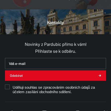
DIČ:
CZ00274046
Kontakty
Provozní doba
Pondělí
8:00–11:00,
12:00–17:00
Úterý
8:00–11:00,
12:00–15:30
Středa
8:00–11:00,
12:00–17:00
Novinky z Pardubic přímo k vám!
Čtvrtek
8:00–11:00,
12:00–15:30
Přihlaste se k odběru.
Pátek
8:00–11:00,
12:00–14:30
Út, Čt, Pá - konzultace pouze po předchozí
domluvě.
Odebírat
Mgr. Michal Hofman
Uděluji souhlas se zpracováním osobních údajů za
účelem zasílání obchodního sdělení.