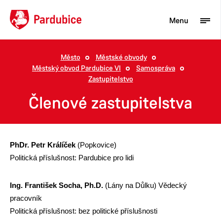
Menu
Město
Městské obvody
Městský obvod Pardubice VI
Samospráva
Turista
Zastupitelstvo
Aktuality
Členové zastupitelstva
Občan
Podnikatel
PhDr. Petr Králíček
(Popkovice)
Město
Politická příslušnost: Pardubice pro lidi
Ing. František Socha, Ph.D.
(Lány na Důlku) Vědecký
pracovník
Politická příslušnost: bez politické příslušnosti