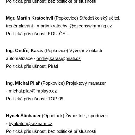
Politická příslušnost: bez politické příslušnosti
Mgr. Martin Kratochvíl
(Popkovice) Středoškolský učitel,
trenér plavání -
martin.kratochvil@czechswimming.cz
Politická příslušnost: KDU-ČSL
Ing. Ondřej Karas
(Popkovice) Vývojář v oblasti
automatizace -
ondrej.karas@pirati.cz
Politická příslušnost: Piráti
Ing. Michal Pilař
(Popkovice) Projektový manažer
-
michal.pilar@implayo.cz
Politická příslušnost: TOP 09
Hynek Štichauer
(Opočínek) Živnostník, sportovec
-
hynkator@seznam.cz
Politická příslušnost: bez politické příslušnosti