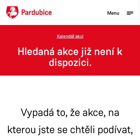
Menu
Kalendář akcí
Turista
Hledaná akce již není k
Aktuality
dispozici.
Občan
Podnikatel
Město
Vypadá to, že akce, na
kterou jste se chtěli podívat,