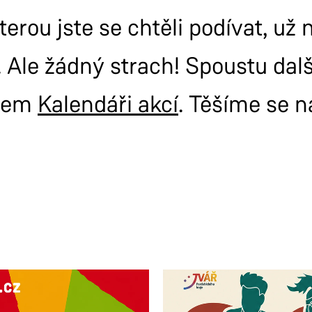
terou jste se chtěli podívat, už
 Ale žádný strach! Spoustu dal
šem
Kalendáři akcí
. Těšíme se n