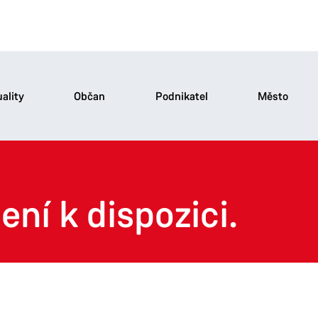
ality
Občan
Podnikatel
Město
ení k dispozici.