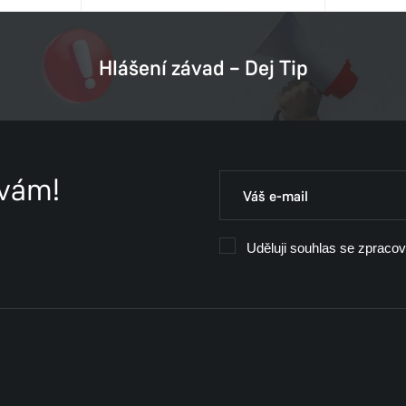
Hlášení závad – Dej Tip
 vám!
Uděluji souhlas se zpraco