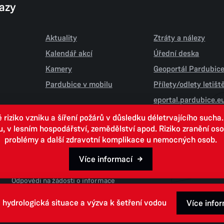
kazy
Aktuality
Ztráty a nálezy
Kalendář akcí
Úřední deska
Kamery
Geoportál Pardubic
Pardubice v mobilu
Přílety/odlety letiš
eportal.pardubice.e
iziko vzniku a šíření požárů v důsledku déletrvajícího sucha
 lesním hospodářství, zemědělství apod. Riziko zranění osob.
problémy a další zdravotní komplikace u nemocných osob.
Více informací
Open data
Odpovědi na žádosti o informace
 hydrologická situace a výzva k šetření vodou
Více info