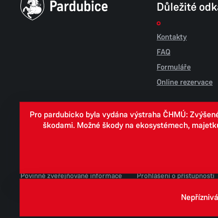
Důležité od
Kontakty
FAQ
Formuláře
Online rezervace
Pro pardubicko byla vydána výstraha ČHMÚ: Zvýšené r
škodami. Možné škody na ekosystémech, majetku, v
Cookies
Zpracování osobních údajů
Whistleblowing
Povinně zveřejňované informace
Prohlášení o přístupnosti
Jednotné environmentální stanovisko
Nepříznivá