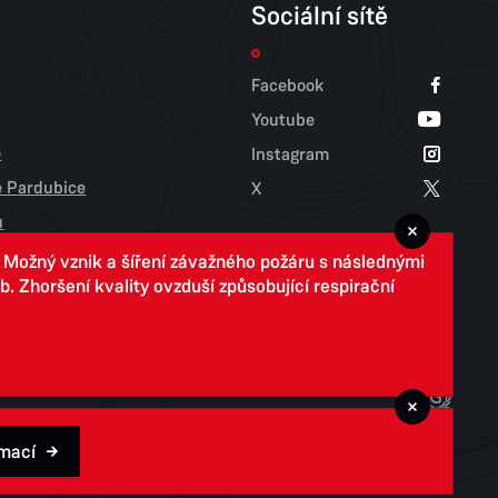
Sociální sítě
Facebook
Youtube
e
Instagram
tě Pardubice
X
u
. Možný vznik a šíření závažného požáru s následnými
 Zhoršení kvality ovzduší způsobující respirační
rmací