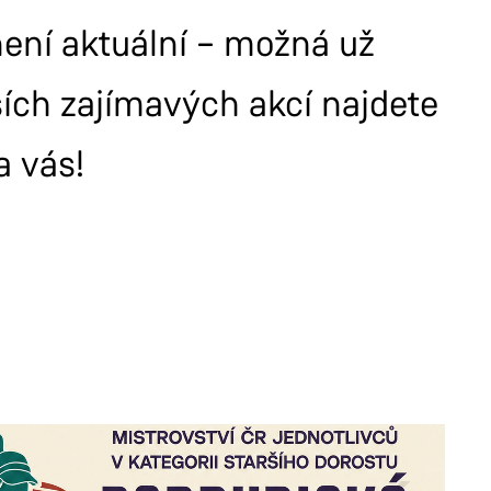
 není aktuální – možná už
ších zajímavých akcí najdete
a vás!