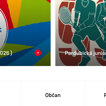
2026 )
Pardubická junior
y
Občan