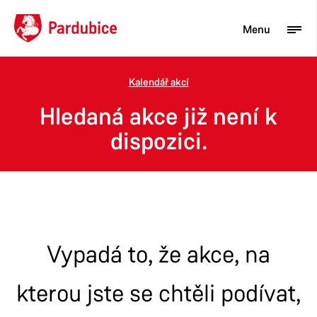
Menu
Kalendář akcí
Turista
Hledaná akce již není k
Aktuality
dispozici.
Občan
Podnikatel
Město
Vypadá to, že akce, na
kterou jste se chtěli podívat,