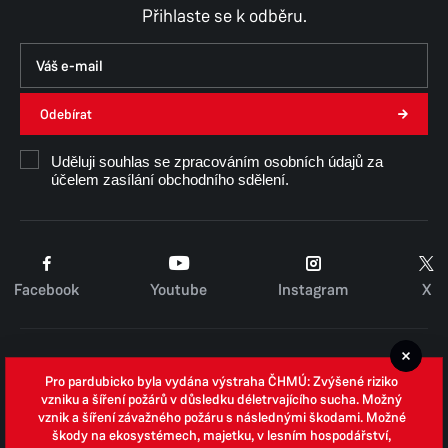
Přihlaste se k odběru.
Odebírat
Uděluji souhlas se zpracováním osobních údajů za
účelem zasílání obchodního sdělení.
Facebook
Youtube
Instagram
X
Cookies
Pro pardubicko byla vydána výstraha ČHMÚ: Zvýšené riziko
Zpracování osobních údajů
vzniku a šíření požárů v důsledku déletrvajícího sucha. Možný
vznik a šíření závažného požáru s následnými škodami. Možné
Whistleblowing
škody na ekosystémech, majetku, v lesním hospodářství,