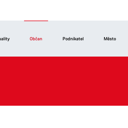
ality
Občan
Podnikatel
Město