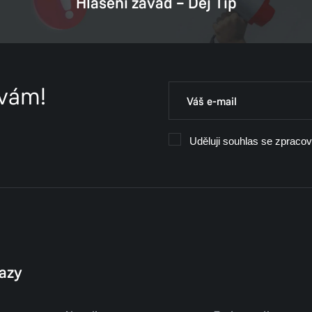
Hlášení závad – Dej Tip
 vám!
Uděluji souhlas se zpraco
kazy