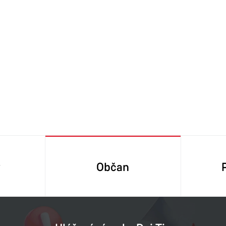
y
Občan