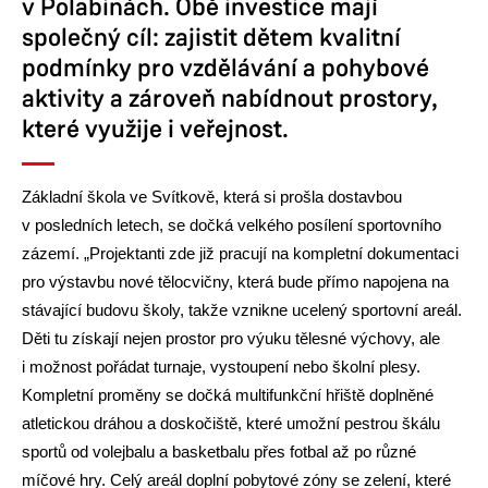
v Polabinách. Obě investice mají
společný cíl: zajistit dětem kvalitní
podmínky pro vzdělávání a pohybové
aktivity a zároveň nabídnout prostory,
které využije i veřejnost.
Základní škola ve Svítkově, která si prošla dostavbou
v posledních letech, se dočká velkého posílení sportovního
zázemí. „Projektanti zde již pracují na kompletní dokumentaci
pro výstavbu nové tělocvičny, která bude přímo napojena na
stávající budovu školy, takže vznikne ucelený sportovní areál.
Děti tu získají nejen prostor pro výuku tělesné výchovy, ale
i možnost pořádat turnaje, vystoupení nebo školní plesy.
Kompletní proměny se dočká multifunkční hřiště doplněné
atletickou dráhou a doskočiště, které umožní pestrou škálu
sportů od volejbalu a basketbalu přes fotbal až po různé
míčové hry. Celý areál doplní pobytové zóny se zelení, které