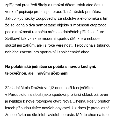
zpříjemní prostředí školy a umožní dětem trávit více času
venku,“ popisuje probíhající práce 1. náměstek primátora
Jakub Rychtecký zodpovědný za školství a ekonomiku s tím,
že se jedná o dva samostatné objekty s možností etapizace
podle možností rozpočtu města a dotačních příležitostí. Ve
Svítkově tak vznikne moderní sportoviště, které nebude
sloužit jen žákům, ale i široké veřejnosti. Tělocvična s tribunou
nabídne zázemí pro sportovní i společenské akce.
Na polabinské jedničce se počítá s novou kuchyní,
tělocvičnou, ale i novými učebnami
Základní škola Družstevní již dnes patří k největším
v Pardubicích a slouží jako spádová pro širší oblast, zároveň
je nejblíže k nové rozvojové čtvrti Nová Cihelna, kde v příštích
letech přibudou tisíce nových obyvatel. Už dnes je proto jasné,
že poptávka po školních lavicích poroste. Město chce na tuto