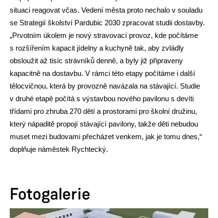
situaci reagovat včas. Vedení města proto nechalo v souladu
se Strategií školství Pardubic 2030 zpracovat studii dostavby.
„Prvotním úkolem je nový stravovací provoz, kde počítáme
s rozšířením kapacit jídelny a kuchyně tak, aby zvládly
obsloužit až tisíc strávníků denně, a byly již připraveny
kapacitně na dostavbu. V rámci této etapy počítáme i další
tělocvičnou, která by provozně navázala na stávající. Studie
v druhé etapě počítá s výstavbou nového pavilonu s devíti
třídami pro zhruba 270 dětí a prostorami pro školní družinu,
který nápaditě propojí stávající pavilony, takže děti nebudou
muset mezi budovami přecházet venkem, jak je tomu dnes,“
doplňuje náměstek Rychtecký.
Fotogalerie