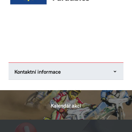
Kontaktní informace
Europe Direct Pardubice
třída Míru 90
530 02 Pardubice
Kalendář akcí
Tel.:
+420 775 568 391
E-mail:
pardubice@europe-direct.cz