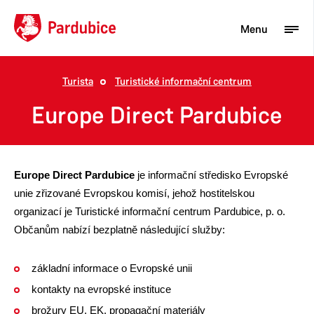
Menu
Turista
Turistické informační centrum
Turista
Europe Direct Pardubice
Aktuality
Občan
Europe Direct Pardubice
je informační středisko Evropské
Podnikatel
unie zřizované Evropskou komisí, jehož hostitelskou
organizací je Turistické informační centrum Pardubice, p. o.
Město
Občanům nabízí bezplatně následující služby:
základní informace o Evropské unii
kontakty na evropské instituce
brožury EU, EK, propagační materiály