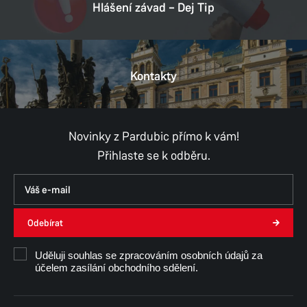
Hlášení závad – Dej Tip
Provozní doba
Pondělí
9:00–16:00
Úterý
9:00–16:00
Středa
9:00–16:00
Kontakty
Čtvrtek
9:00–16:00
Pátek
9:00–15:00
Novinky z Pardubic přímo k vám!
Přihlaste se k odběru.
Odebírat
Uděluji souhlas se zpracováním osobních údajů za
účelem zasílání obchodního sdělení.