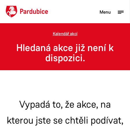
Menu
Kalendář akcí
Turista
Hledaná akce již není k
Aktuality
dispozici.
Občan
Podnikatel
Město
Vypadá to, že akce, na
kterou jste se chtěli podívat,