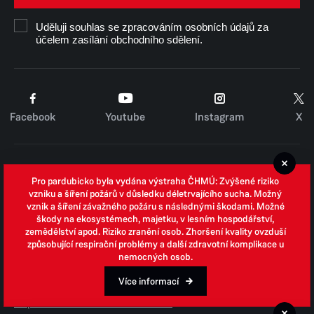
Uděluji souhlas se zpracováním osobních údajů za
účelem zasílání obchodního sdělení.
Facebook
Youtube
Instagram
X
Cookies
Pro pardubicko byla vydána výstraha ČHMÚ: Zvýšené riziko
Zpracování osobních údajů
vzniku a šíření požárů v důsledku déletrvajícího sucha. Možný
vznik a šíření závažného požáru s následnými škodami. Možné
Whistleblowing
škody na ekosystémech, majetku, v lesním hospodářství,
zemědělství apod. Riziko zranění osob. Zhoršení kvality ovzduší
Open data
způsobující respirační problémy a další zdravotní komplikace u
nemocných osob.
Povinně zveřejňované informace
Prohlášení o přístupnosti
Více informací
Odpovědi na žádosti o informace