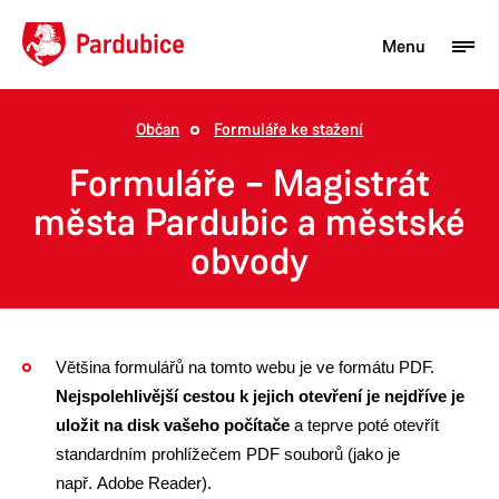
Menu
Občan
Formuláře ke stažení
Turista
Formuláře – Magistrát
Aktuality
města Pardubic a městské
obvody
Občan
Podnikatel
Město
Většina formulářů na tomto webu je ve formátu PDF.
Nejspolehlivější cestou k jejich otevření je nejdříve je
uložit na disk vašeho počítače
a teprve poté otevřít
standardním prohlížečem PDF souborů (jako je
např. Adobe Reader).