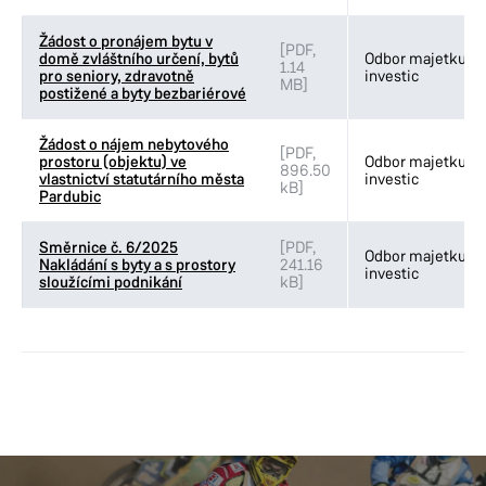
Veřejné prostranství MO IV
Žádost o pronájem bytu v
[PDF,
domě zvláštního určení, bytů
Odbor majetku a
Veřejné prostranství MO V
1.14
pro seniory, zdravotně
investic
MB]
postižené a byty bezbariérové
Životní prostředí a doprava MO II
Životní prostředí a doprava MO VII
Žádost o nájem nebytového
[PDF,
prostoru (objektu) ve
Odbor majetku a
896.50
vlastnictví statutárního města
investic
kB]
Pardubic
Směrnice č. 6/2025
[PDF,
Odbor majetku a
Nakládání s byty a s prostory
241.16
investic
sloužícími podnikání
kB]