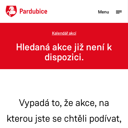
Menu
Kalendář akcí
Turista
Hledaná akce již není k
Aktuality
dispozici.
Občan
Podnikatel
Město
Vypadá to, že akce, na
kterou jste se chtěli podívat,