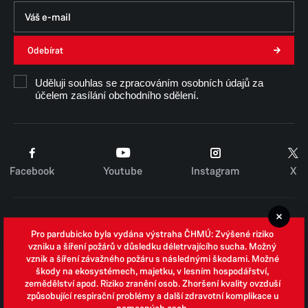
Odebírat
Uděluji souhlas se zpracováním osobních údajů za
účelem zasílání obchodního sdělení.
Facebook
Youtube
Instagram
X
Cookies
Pro pardubicko byla vydána výstraha ČHMÚ: Zvýšené riziko
Zpracování osobních údajů
vzniku a šíření požárů v důsledku déletrvajícího sucha. Možný
vznik a šíření závažného požáru s následnými škodami. Možné
Whistleblowing
škody na ekosystémech, majetku, v lesním hospodářství,
zemědělství apod. Riziko zranění osob. Zhoršení kvality ovzduší
Open data
způsobující respirační problémy a další zdravotní komplikace u