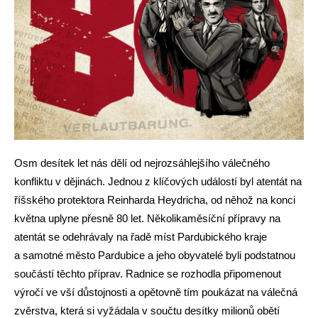
Osm desítek let nás dělí od nejrozsáhlejšího válečného
konfliktu v dějinách. Jednou z klíčových událostí byl atentát na
říšského protektora Reinharda Heydricha, od něhož na konci
května uplyne přesně 80 let. Několikaměsíční přípravy na
atentát se odehrávaly na řadě míst Pardubického kraje
a samotné město Pardubice a jeho obyvatelé byli podstatnou
součástí těchto příprav. Radnice se rozhodla připomenout
výročí ve vší důstojnosti a opětovně tím poukázat na válečná
zvěrstva, která si vyžádala v součtu desítky milionů obětí