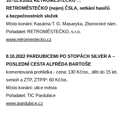
10.-11.9.2022 RETROMĚSTEČKO …
RETROMĚSTEČKO (nejen) ČSLA, setkání hasičů
a bezpečnostních složek
Místo konání: Kasárna T. G. Masaryka, Zborovské nám.
Pořadatel: RETROMĚSTEČKO, s.r.o.
www.retromestecko.cz
8.10.2022 PARDUBICEMI PO STOPÁCH SILVER A –
POSLEDNÍ CESTA ALFRÉDA BARTOŠE
komentovaná prohlídka - cena: 130 Kč/os., děti do 15 let,
senioři a ZTP, ZTP/P: 60 Kč/os.
Místo konání: ulice města
Pořadatel: TIC Pardubice
www.ipardubice.cz