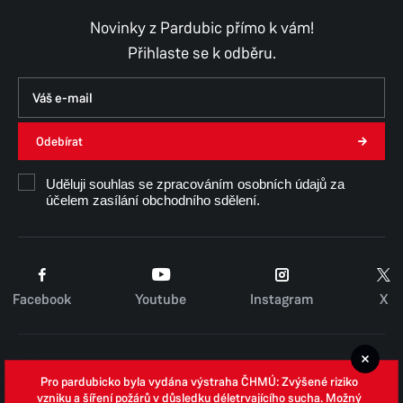
Novinky z Pardubic přímo k vám!
Přihlaste se k odběru.
Odebírat
Uděluji souhlas se zpracováním osobních údajů za
účelem zasílání obchodního sdělení.
Facebook
Youtube
Instagram
X
Cookies
Pro pardubicko byla vydána výstraha ČHMÚ: Zvýšené riziko
Zpracování osobních údajů
vzniku a šíření požárů v důsledku déletrvajícího sucha. Možný