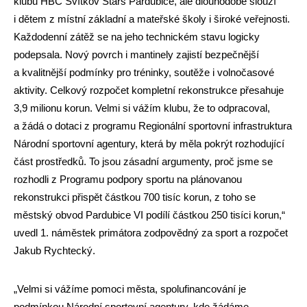
klubu HBC Svítkov Stars Pardubice, ale dlouhodobě slouží
i dětem z místní základní a mateřské školy i široké veřejnosti.
Každodenní zátěž se na jeho technickém stavu logicky
podepsala. Nový povrch i mantinely zajistí bezpečnější
a kvalitnější podmínky pro tréninky, soutěže i volnočasové
aktivity. Celkový rozpočet kompletní rekonstrukce přesahuje
3,9 milionu korun. Velmi si vážím klubu, že to odpracoval,
a žádá o dotaci z programu Regionální sportovní infrastruktura
Národní sportovní agentury, která by měla pokrýt rozhodující
část prostředků. To jsou zásadní argumenty, proč jsme se
rozhodli z Programu podpory sportu na plánovanou
rekonstrukci přispět částkou 700 tisíc korun, z toho se
městský obvod Pardubice VI podílí částkou 250 tisíci korun,“
uvedl 1. náměstek primátora zodpovědný za sport a rozpočet
Jakub Rychtecký.
„Velmi si vážíme pomoci města, spolufinancování je
podmínkou Národní sportovní agentury, kde žádáme