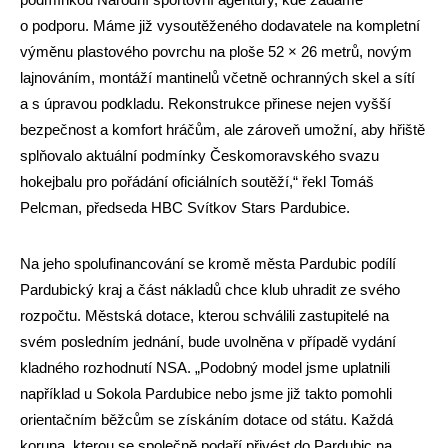
o podporu. Máme již vysoutěženého dodavatele na kompletní
výměnu plastového povrchu na ploše 52 × 26 metrů, novým
lajnováním, montáží mantinelů včetně ochranných skel a sítí
a s úpravou podkladu. Rekonstrukce přinese nejen vyšší
bezpečnost a komfort hráčům, ale zároveň umožní, aby hřiště
splňovalo aktuální podmínky Českomoravského svazu
hokejbalu pro pořádání oficiálních soutěží,“ řekl Tomáš
Pelcman, předseda HBC Svítkov Stars Pardubice.
Na jeho spolufinancování se kromě města Pardubic podílí
Pardubický kraj a část nákladů chce klub uhradit ze svého
rozpočtu. Městská dotace, kterou schválili zastupitelé na
svém posledním jednání, bude uvolněna v případě vydání
kladného rozhodnutí NSA. „Podobný model jsme uplatnili
například u Sokola Pardubice nebo jsme již takto pomohli
orientačním běžcům se získáním dotace od státu. Každá
koruna, kterou se společně podaří přivést do Pardubic na