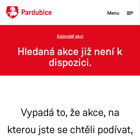
Menu
Kalendář akcí
Turista
Hledaná akce již není k
Aktuality
dispozici.
Občan
Podnikatel
Město
Vypadá to, že akce, na
kterou jste se chtěli podívat,