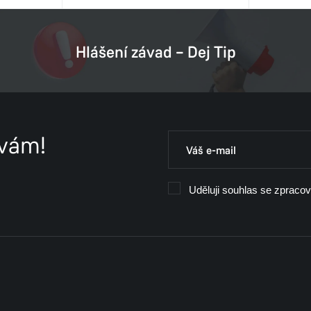
Hlášení závad – Dej Tip
 vám!
Uděluji souhlas se zpraco