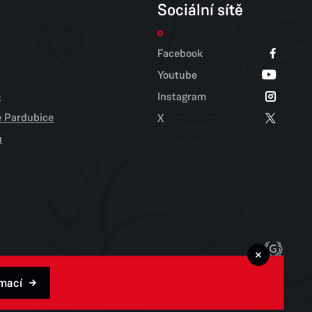
Sociální sítě
Facebook
Youtube
e
Instagram
tě Pardubice
X
u
rmací