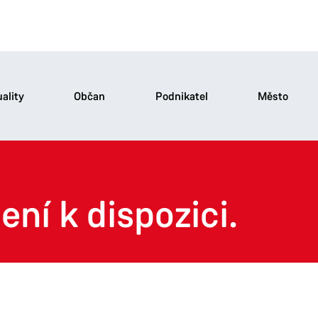
ality
Občan
Podnikatel
Město
ení k dispozici.