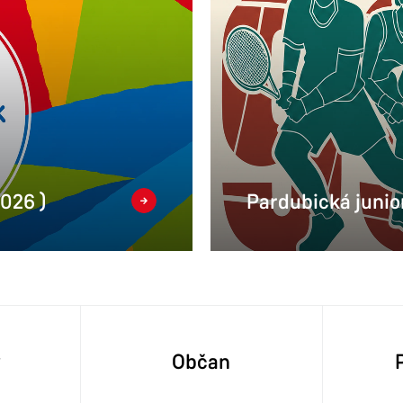
2026 )
Pardubická junior
y
Občan