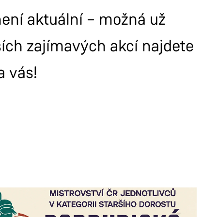
 není aktuální – možná už
ších zajímavých akcí najdete
a vás!