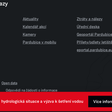
kazy
Aktuality
Ztráty a nálezy
Kalendář akcí
Úřední deska
Kamery
Geoportál Pardubic
Pardubice v mobilu
Přílety/odlety letiš
eportal.pardubice.e
Open data
Odpovědi na žádosti o informace
 hydrologická situace a výzva k šetření vodou
Více info