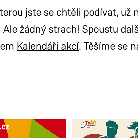
terou jste se chtěli podívat, už
 Ale žádný strach! Spoustu dal
šem
Kalendáři akcí
. Těšíme se n