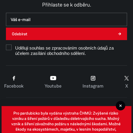
Přihlaste se k odběru.
Odebírat
Uděluji souhlas se zpracováním osobních údajů za
účelem zasílání obchodního sdělení.
Facebook
Youtube
Instagram
X
Cookies
Pro pardubicko byla vydána výstraha ČHMÚ: Zvýšené riziko
Zpracování osobních údajů
vzniku a šíření požárů v důsledku déletrvajícího sucha. Možný
vznik a šíření závažného požáru s následnými škodami. Možné
Whistleblowing
škody na ekosystémech, majetku, v lesním hospodářství,