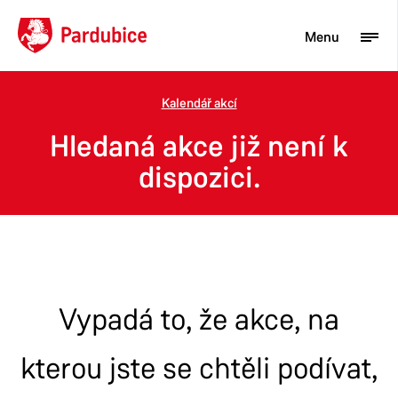
Menu
Kalendář akcí
Turista
Hledaná akce již není k
Aktuality
dispozici.
Občan
Podnikatel
Město
Vypadá to, že akce, na
kterou jste se chtěli podívat,