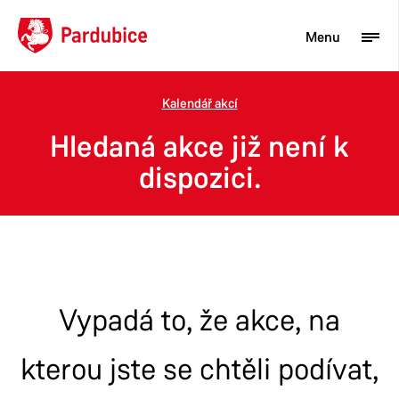
Menu
Kalendář akcí
Turista
Hledaná akce již není k
Aktuality
dispozici.
Občan
Podnikatel
Město
Vypadá to, že akce, na
kterou jste se chtěli podívat,