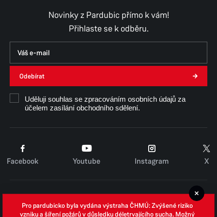
Novinky z Pardubic přímo k vám!
Přihlaste se k odběru.
Odebírat
Uděluji souhlas se zpracováním osobních údajů za
účelem zasílání obchodního sdělení.
Facebook
Youtube
Instagram
X
Cookies
Pro pardubicko byla vydána výstraha ČHMÚ: Zvýšené riziko
Zpracování osobních údajů
vzniku a šíření požárů v důsledku déletrvajícího sucha. Možný