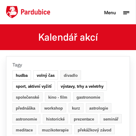
Menu
Kalendář akcí
Turista
Aktuality
Tagy
Občan
hudba
volný čas
divadlo
Podnikatel
sport, aktivní vyžití
výstavy, trhy a veletrhy
Město
společenské
kino - film
gastronomie
přednáška
workshop
kurz
astrologie
astronomie
historické
prezentace
seminář
meditace
muzikoterapie
překážkový závod