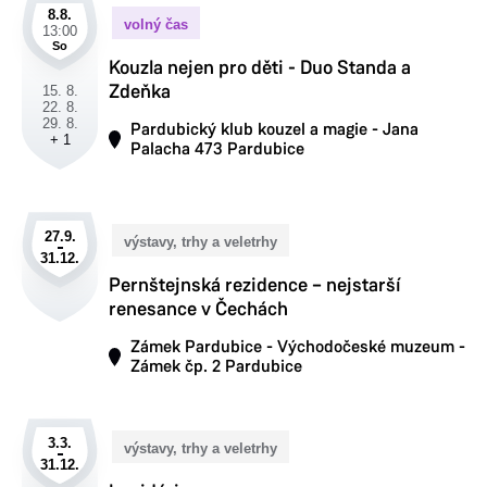
8.8.
volný čas
13:00
So
Kouzla nejen pro děti - Duo Standa a
Zdeňka
15. 8.
22. 8.
29. 8.
Pardubický klub kouzel a magie - Jana
+ 1
Palacha 473 Pardubice
27.9.
výstavy, trhy a veletrhy
31.12.
Pernštejnská rezidence – nejstarší
renesance v Čechách
Zámek Pardubice - Východočeské muzeum -
Zámek čp. 2 Pardubice
3.3.
výstavy, trhy a veletrhy
31.12.