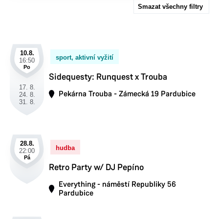
Smazat všechny filtry
10.8.
sport, aktivní vyžití
16:50
Po
Sidequesty: Runquest x Trouba
17. 8.
Pekárna Trouba - Zámecká 19 Pardubice
24. 8.
31. 8.
28.8.
hudba
22:00
Pá
Retro Party w/ DJ Pepíno
Everything - náměstí Republiky 56
Pardubice