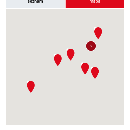
seznam
mapa
2