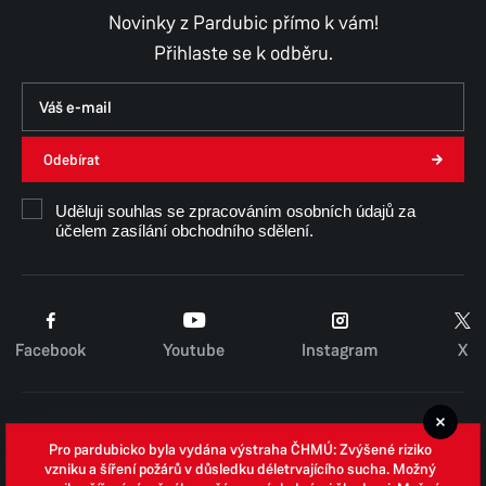
Novinky z Pardubic přímo k vám!
Přihlaste se k odběru.
Odebírat
Uděluji souhlas se zpracováním osobních údajů za
účelem zasílání obchodního sdělení.
Facebook
Youtube
Instagram
X
Cookies
Pro pardubicko byla vydána výstraha ČHMÚ: Zvýšené riziko
Zpracování osobních údajů
vzniku a šíření požárů v důsledku déletrvajícího sucha. Možný