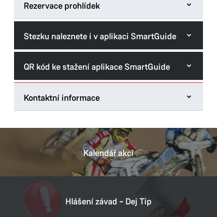
Rezervace prohlídek
Stezku naleznete i v aplikaci SmartGuide
Pravidelné komentované prohlídky
QR kód ke stažení aplikace SmartGuide
Kontaktní informace
Turistické informační centrum Pardubice -
Machoňova pasáž
třída Míru 60
Kalendář akcí
530 02 Pardubice
Tel.:
+420 775 068 390
E-mail:
info@ticpardubice.cz
Hlášení závad – Dej Tip
IČ:
06495001