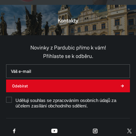
DIČ:
CZ06495001
Kontakty
Provozní doba
Pondělí
9:00–18:00
Úterý
8:00–18:00
Středa
8:00–18:00
Novinky z Pardubic přímo k vám!
Čtvrtek
8:00–18:00
Přihlaste se k odběru.
Pátek
8:00–18:00
Sobota
9:00–12:00,
13:00–17:00
Neděle
9:00–12:00,
13:00–17:00
Odebírat
Uděluji souhlas se zpracováním osobních údajů za
účelem zasílání obchodního sdělení.