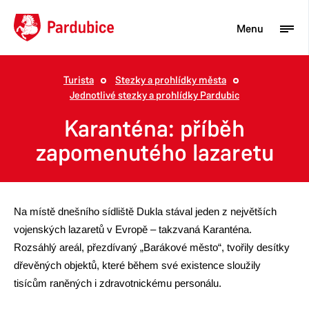
Menu
Turista
Stezky a prohlídky města
Jednotlivé stezky a prohlídky Pardubic
Turista
Karanténa: příběh
Aktuality
zapomenutého lazaretu
Občan
Podnikatel
Město
Na místě dnešního sídliště Dukla stával jeden z největších
vojenských lazaretů v Evropě – takzvaná Karanténa.
Rozsáhlý areál, přezdívaný „Barákové město“, tvořily desítky
dřevěných objektů, které během své existence sloužily
tisícům raněných i zdravotnickému personálu.