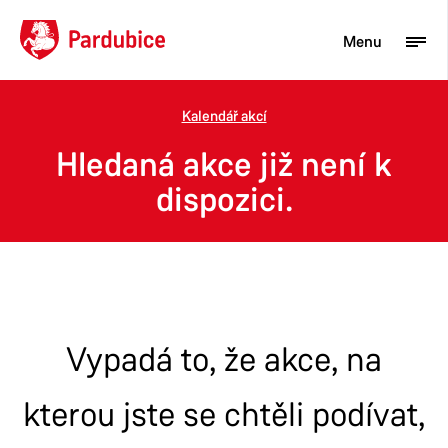
Menu
Kalendář akcí
Turista
Hledaná akce již není k
Aktuality
dispozici.
Občan
Podnikatel
Město
Vypadá to, že akce, na
kterou jste se chtěli podívat,