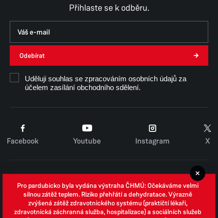
Přihlaste se k odběru.
Odebírat
Uděluji souhlas se zpracováním osobních údajů za
účelem zasílání obchodního sdělení.
Facebook
Youtube
Instagram
X
Cookies
Pro pardubicko byla vydána výstraha ČHMÚ: Očekáváme velmi
Zpracování osobních údajů
silnou zátěž teplem. Riziko přehřátí a dehydratace. Výrazně
zvýšená zátěž zdravotnického systému (praktičtí lékaři,
Whistleblowing
zdravotnická záchranná služba, hospitalizace) a sociálních služeb