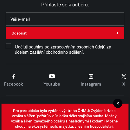
Přihlaste se k odběru.
Odebírat
Uděluji souhlas se zpracováním osobních údajů za
účelem zasílání obchodního sdělení.
Facebook
Youtube
Instagram
X
Cookies
Pro pardubicko byla vydána výstraha ČHMÚ: Zvýšené riziko
Zpracování osobních údajů
vzniku a šíření požárů v důsledku déletrvajícího sucha. Možný
vznik a šíření závažného požáru s následnými škodami. Možné
Whistleblowing
škody na ekosystémech, majetku, v lesním hospodářství,