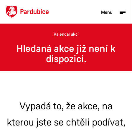
Menu
Kalendář akcí
Turista
Hledaná akce již není k
Aktuality
dispozici.
Občan
Podnikatel
Město
Vypadá to, že akce, na
kterou jste se chtěli podívat,