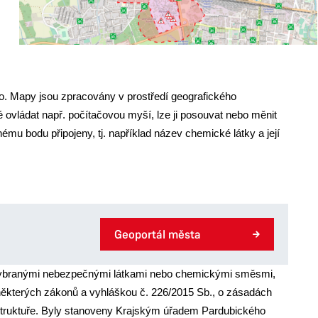
ího. Mapy jsou zpracovány v prostředí geografického
 ovládat např. počítačovou myší, lze ji posouvat nebo měnit
ému bodu připojeny, tj. například název chemické látky a její
Geoportál města
 vybranými nebezpečnými látkami nebo chemickými směsmi,
některých zákonů a vyhláškou č. 226/2015 Sb., o zásadách
o struktuře. Byly stanoveny Krajským úřadem Pardubického