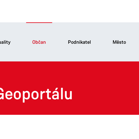
ality
Občan
Podnikatel
Město
 Geoportálu