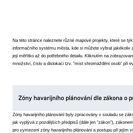
Na této stránce naleznete různé mapové projekty, které se týk
informačního systému města, kde si můžete vybrat jakékoliv z
její měřítko až do potřebného detailu. Kliknutím na zobrazovan
množství, číslo a dislokaci tzv. "míst shromáždění osob" při
Zóny havarijního plánování dle zákona o 
Zóny havarijního plánování byly zpracovány v souladu se z
jak vyplývá z pozdějších předpisů (dále jen "zákon"), záko
pro vymezení zóny havarijního plánování a postupu při jejím 