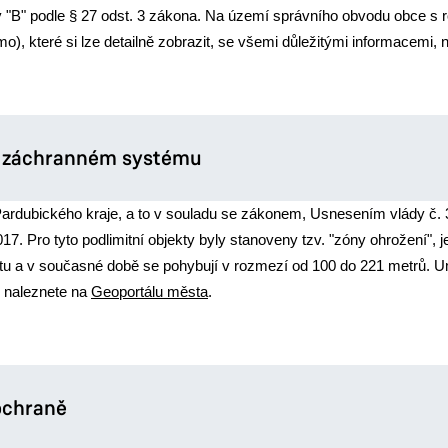
 "B" podle § 27 odst. 3 zákona. Na území správního obvodu obce s r
), které si lze detailně zobrazit, se všemi důležitými informacemi, 
m záchranném systému
dubického kraje, a to v souladu se zákonem, Usnesením vlády č. 369
 Pro tyto podlimitní objekty byly stanoveny tzv. "zóny ohrožení", je
ktu a v současné době se pohybují v rozmezí od 100 do 221 metrů. U
h naleznete na
Geoportálu města
.
 ochraně