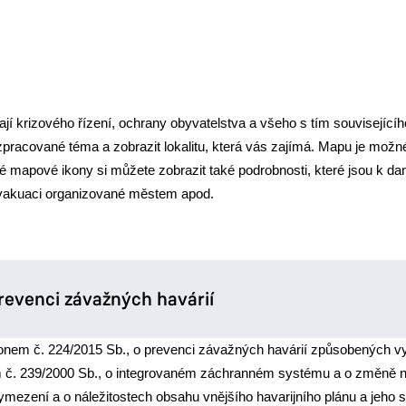
ají krizového řízení, ochrany obyvatelstva a všeho s tím souvisejíc
pracované téma a zobrazit lokalitu, která vás zajímá. Mapu je možné
é mapové ikony si můžete zobrazit také podrobnosti, které jsou k dan
 evakuaci organizované městem apod.
prevenci závažných havárií
ákonem č. 224/2015 Sb., o prevenci závažných havárií způsobených
nem č. 239/2000 Sb., o integrovaném záchranném systému a o změně 
vymezení a o náležitostech obsahu vnějšího havarijního plánu a jeh