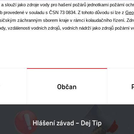
 a slouží jako zdroje vody pro hašení požárů jednotkami požární och
b provedené v souladu s ČSN 73 0834. Z tohoto důvodu si lze z
Geo
asičským záchranným sborem kraje v rámci kolaudačního řízení. Zdr
y, vzdálenosti vodních zdrojů, vodních nádrží jako zdrojů požární v
y
Občan
Hlášení závad – Dej Tip