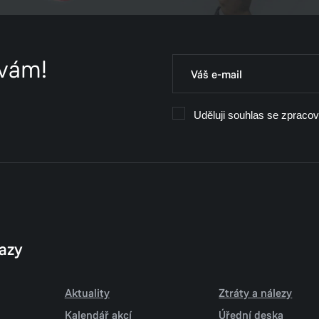
 vám!
Uděluji souhlas se zpraco
kazy
Aktuality
Ztráty a nálezy
Kalendář akcí
Úřední deska