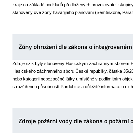
kraje na základě podkladů předložených provozovateli skupiny
stanoveny dvě zóny havarijního plánování (SemtinZone, Paramo
Zóny ohrožení dle zákona o integrované
Zdroje rizik byly stanoveny Hasičským záchranným sborem Par
Hasičského záchranného sboru České republiky, částka 35/2017.
nebo kategorii nebezpečné látky umístěné v podlimitním obje
s rozšířenou působností Pardubice a důležité informace o nic
Zdroje požární vody dle zákona o požární