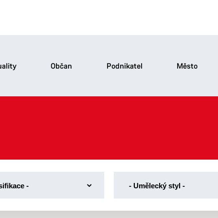
ality
Občan
Podnikatel
Město
-
sifikace -
- Umělecký styl -
e
Umělecký
styl
-
tektonický objekt
Baroko