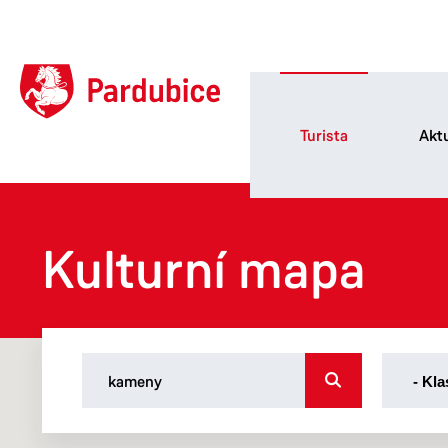
Turista
Aktu
Kulturní mapa
-
- Kla
Klasifikac
-
Archi