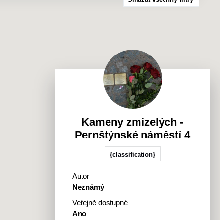
Městský obvod II
tický
Městský obvod III
Městský obvod IV
Městský obvod V
Městský obvod VI
Městský obvod VII
Městský obvod VIII
Kameny zmizelých -
Pernštýnské náměstí 4
{classification}
Autor
Neznámý
Veřejně dostupné
Ano