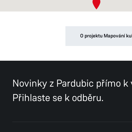
O projektu Mapování ku
Projekt Mapování kultur
pro kulturu a kreativitu mě
Novinky z Pardubic přímo k
Výstupem mapování bude el
Přihlaste se k odběru.
bude sloužit široké veřejn
i pro plánování územního 
Mapování zahrnuje tři okru
Umění ve veřejném pr