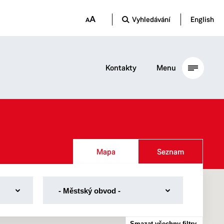
Vyhledávání
English
Kontakty
Menu
Mapa
Seznam
-
- Městský obvod -
Městský
obvod
-
Městský obvod I
Smazat všechny filtry