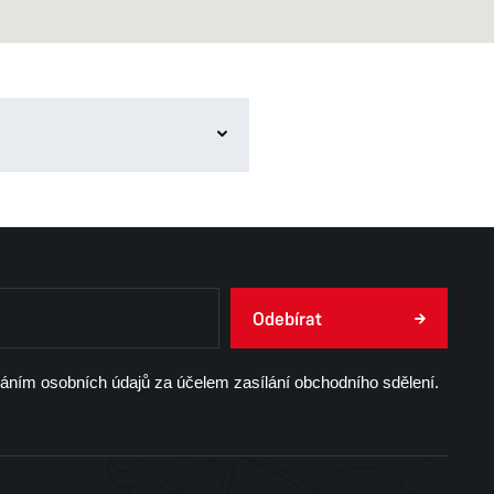
yplývajícím ze Strategie
Odebírat
lturní mapou města, která
lánování kulturních aktivit
váním osobních údajů za účelem zasílání obchodního sdělení.