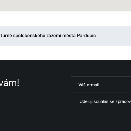
lturně společenského zázemí města Pardubic
ně společenského zázemí města Pardubic
je dlouhodobým úkolem v
sta Pardubic.
 vám!
ektronická databáze, která má ambici stát se obsáhlou a funkční ku
osti, zájemcům o umění ve veřejném prostoru, kulturním aktérům pro p
Uděluji souhlas se zpraco
rozvoje města.
hy:
ostoru trvalé povahy