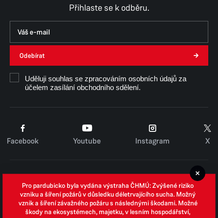
Přihlaste se k odběru.
Odebírat
Uděluji souhlas se zpracováním osobních údajů za
účelem zasílání obchodního sdělení.
Facebook
Youtube
Instagram
X
Cookies
Pro pardubicko byla vydána výstraha ČHMÚ: Zvýšené riziko
Zpracování osobních údajů
vzniku a šíření požárů v důsledku déletrvajícího sucha. Možný
vznik a šíření závažného požáru s následnými škodami. Možné
Whistleblowing
škody na ekosystémech, majetku, v lesním hospodářství,