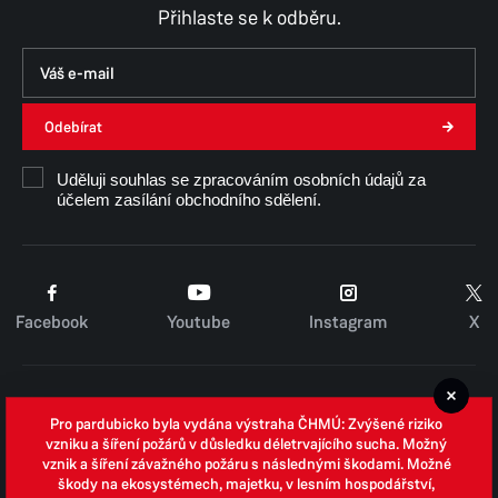
Přihlaste se k odběru.
Odebírat
Uděluji souhlas se zpracováním osobních údajů za
účelem zasílání obchodního sdělení.
Facebook
Youtube
Instagram
X
Cookies
Pro pardubicko byla vydána výstraha ČHMÚ: Zvýšené riziko
Zpracování osobních údajů
vzniku a šíření požárů v důsledku déletrvajícího sucha. Možný
vznik a šíření závažného požáru s následnými škodami. Možné
Whistleblowing
škody na ekosystémech, majetku, v lesním hospodářství,