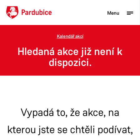
Menu
Kalendář akcí
Turista
Hledaná akce již není k
Aktuality
dispozici.
Občan
Podnikatel
Město
Vypadá to, že akce, na
kterou jste se chtěli podívat,