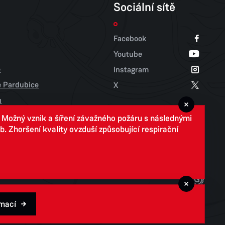
Sociální sítě
Facebook
Youtube
e
Instagram
tě Pardubice
X
u
. Možný vznik a šíření závažného požáru s následnými
 Zhoršení kvality ovzduší způsobující respirační
rmací