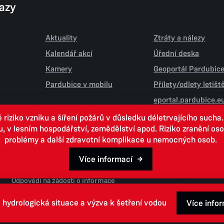
kazy
Aktuality
Ztráty a nálezy
Kalendář akcí
Úřední deska
Kamery
Geoportál Pardubic
Pardubice v mobilu
Přílety/odlety letiš
eportal.pardubice.e
iziko vzniku a šíření požárů v důsledku déletrvajícího sucha
 lesním hospodářství, zemědělství apod. Riziko zranění osob.
problémy a další zdravotní komplikace u nemocných osob.
Více informací
Open data
Odpovědi na žádosti o informace
 hydrologická situace a výzva k šetření vodou
Více info