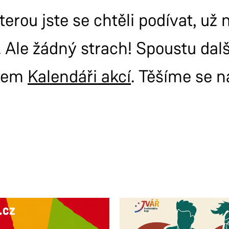
terou jste se chtěli podívat, už
 Ale žádný strach! Spoustu dal
šem
Kalendáři akcí
. Těšíme se n