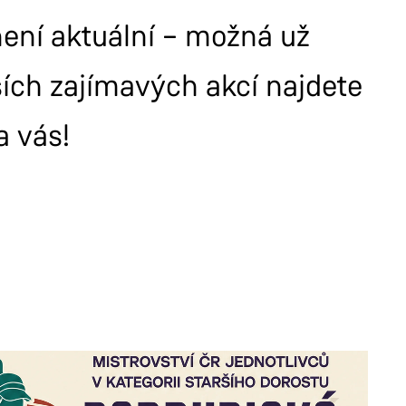
 není aktuální – možná už
ších zajímavých akcí najdete
a vás!