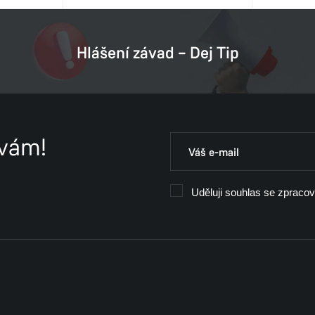
Hlášení závad – Dej Tip
 vám!
Uděluji souhlas se zpraco