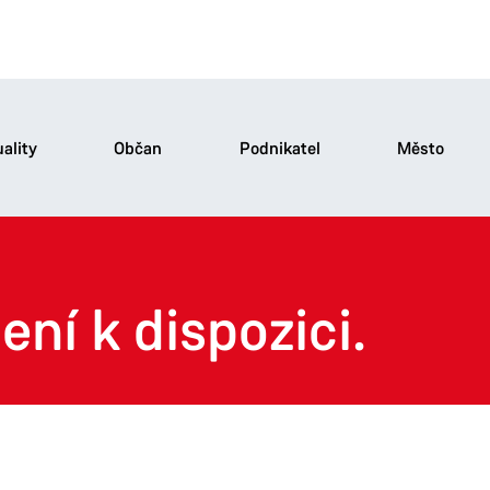
ality
Občan
Podnikatel
Město
ení k dispozici.