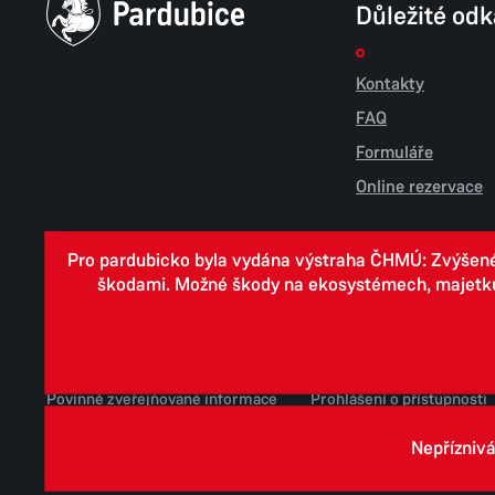
Důležité od
Kontakty
FAQ
Formuláře
Online rezervace
Pro pardubicko byla vydána výstraha ČHMÚ: Zvýšené r
škodami. Možné škody na ekosystémech, majetku, v
Cookies
Zpracování osobních údajů
Whistleblowing
Povinně zveřejňované informace
Prohlášení o přístupnosti
Jednotné environmentální stanovisko
Nepříznivá