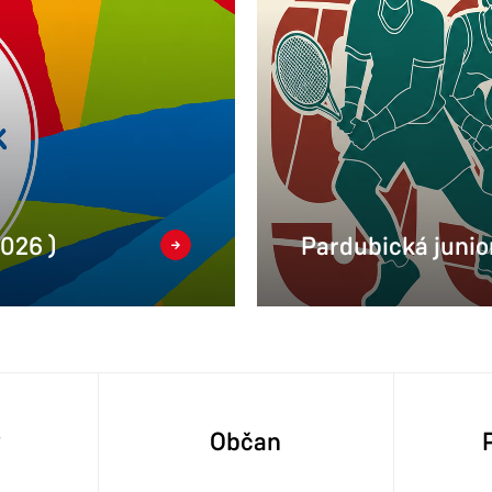
2026 )
Pardubická junior
y
Občan