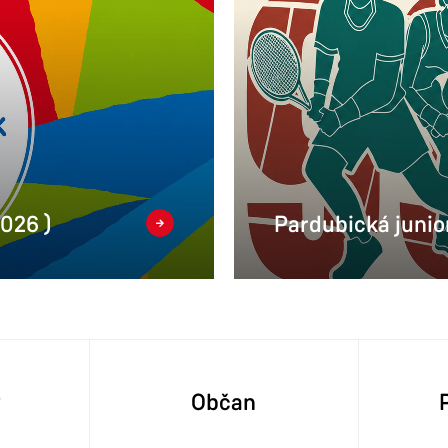
2026 )
Pardubická junior
y
Občan