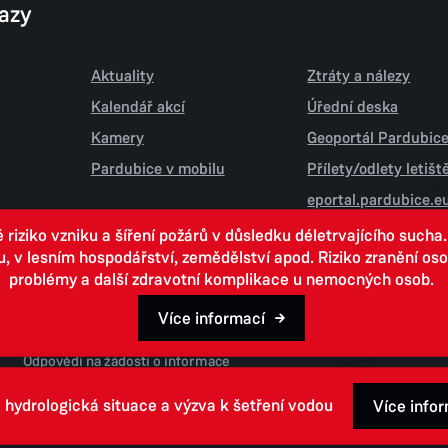
kazy
Aktuality
Ztráty a nálezy
Kalendář akcí
Úřední deska
Kamery
Geoportál Pardubic
Pardubice v mobilu
Přílety/odlety letiš
eportal.pardubice.e
iziko vzniku a šíření požárů v důsledku déletrvajícího sucha
 lesním hospodářství, zemědělství apod. Riziko zranění osob.
problémy a další zdravotní komplikace u nemocných osob.
Více informací
Open data
Odpovědi na žádosti o informace
 hydrologická situace a výzva k šetření vodou
Více info