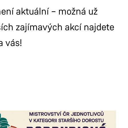
 není aktuální – možná už
ších zajímavých akcí najdete
a vás!