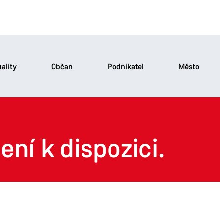
ality
Občan
Podnikatel
Město
ení k dispozici.