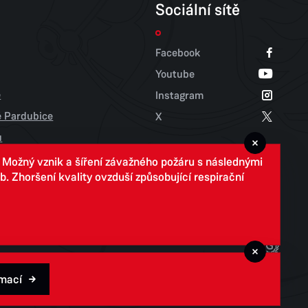
Sociální sítě
Facebook
Youtube
e
Instagram
tě Pardubice
X
u
. Možný vznik a šíření závažného požáru s následnými
 Zhoršení kvality ovzduší způsobující respirační
rmací