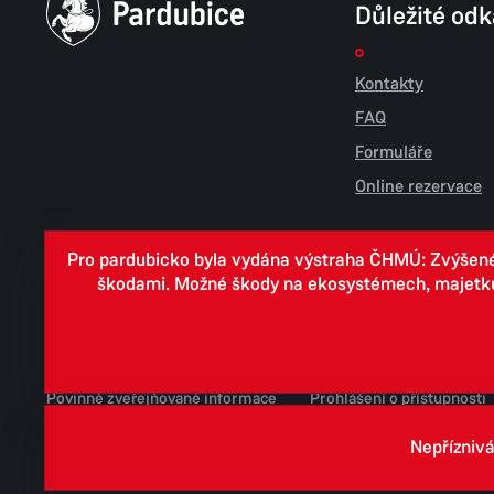
Důležité od
Kontakty
FAQ
Formuláře
Online rezervace
Pro pardubicko byla vydána výstraha ČHMÚ: Zvýšené r
škodami. Možné škody na ekosystémech, majetku, v
Cookies
Zpracování osobních údajů
Whistleblowing
Povinně zveřejňované informace
Prohlášení o přístupnosti
Jednotné environmentální stanovisko
Nepříznivá