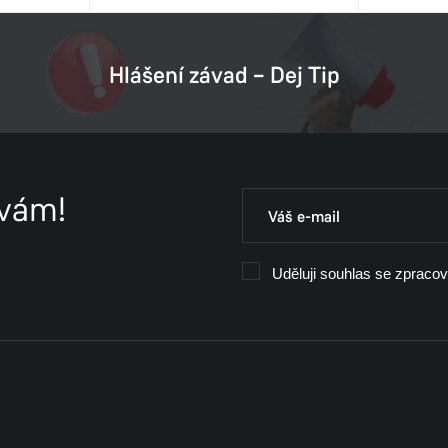
Hlášení závad – Dej Tip
 vám!
Uděluji souhlas se zpraco