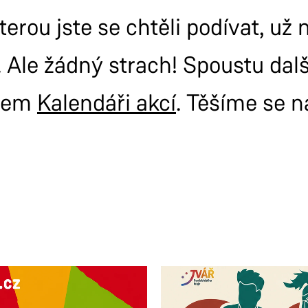
terou jste se chtěli podívat, už
 Ale žádný strach! Spoustu dal
šem
Kalendáři akcí
. Těšíme se n