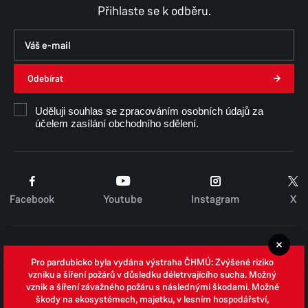
Přihlaste se k odběru.
Odebírat
Uděluji souhlas se zpracováním osobních údajů za
účelem zasílání obchodního sdělení.
Facebook
Youtube
Instagram
X
Cookies
Pro pardubicko byla vydána výstraha ČHMÚ: Zvýšené riziko
Zpracování osobních údajů
vzniku a šíření požárů v důsledku déletrvajícího sucha. Možný
vznik a šíření závažného požáru s následnými škodami. Možné
Whistleblowing
škody na ekosystémech, majetku, v lesním hospodářství,