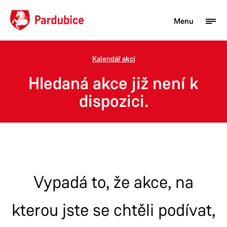
Menu
Kalendář akcí
Turista
Hledaná akce již není k
Aktuality
dispozici.
Občan
Podnikatel
Město
Vypadá to, že akce, na
kterou jste se chtěli podívat,