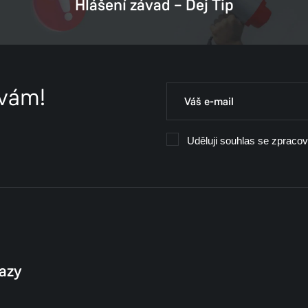
Hlášení závad – Dej Tip
 vám!
Uděluji souhlas se zpraco
kazy