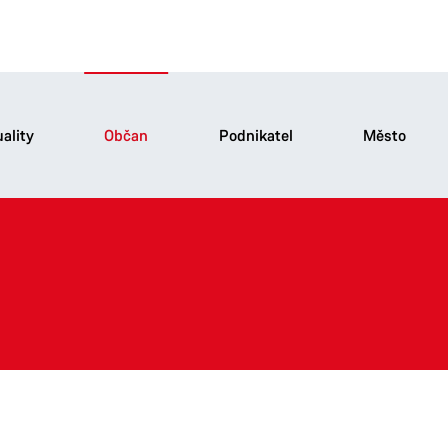
ality
Občan
Podnikatel
Město