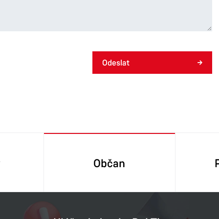
 uplatnění jejích práv před orgány státu nebo před orgány
ad pouze osobě, které se partnerství týká nebo jejímu
Odeslat
 jeho vydání prokáže právní zájem, nebo která žila se
ebo je vypravitelem jeho pohřbu.
čním úřadu nebo formou písemné žádosti s podpisem
lán do vlastních rukou.
y
Občan