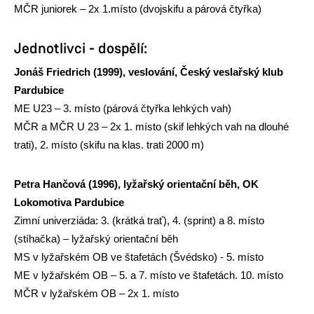
MČR juniorek – 2x 1.místo (dvojskifu a párová čtyřka)
Jednotlivci - dospělí:
Jonáš Friedrich (1999), veslování, Český veslařský klub
Pardubice
ME U23 – 3. místo (párová čtyřka lehkých vah)
MČR a MČR U 23 – 2x 1. místo (skif lehkých vah na dlouhé
trati), 2. místo (skifu na klas. trati 2000 m)
Petra Hančová (1996), lyžařský orientační běh, OK
Lokomotiva Pardubice
Zimní univerziáda: 3. (krátká trať), 4. (sprint) a 8. místo
(stíhačka) – lyžařský orientační běh
MS v lyžařském OB ve štafetách (Švédsko) - 5. místo
ME v lyžařském OB – 5. a 7. místo ve štafetách. 10. místo
MČR v lyžařském OB – 2x 1. místo