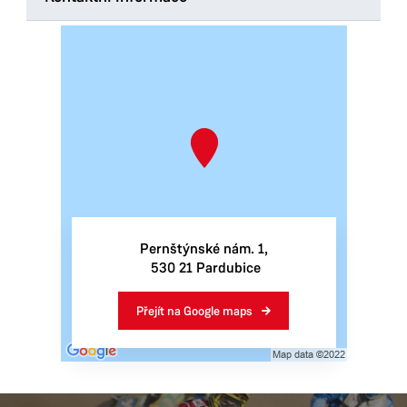
Odbor školství, kultury a sportu
Pernštýnské nám. 1
530 21 Pardubice
Tel.:
466 859 513
E-mail:
radek.strejcek@mmp.cz
Provozní doba
Pondělí
8:00–17:00
Pernštýnské nám. 1,
Úterý
8:00–15:30
​​​​​​​ 530 21 Pardubice
Středa
8:00–17:00
Čtvrtek
8:00–15:30
Přejít na Google maps
Pátek
8:00–14:30