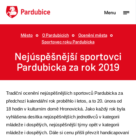
Menu
Město
O Pardubicích
Ocenění města
Sportovec roku Pardubicka
Turista
Nejúspěšnější sportovci
Aktuality
Pardubicka za rok 2019
Občan
Podnikatel
Město
Tradiční ocenění nejúspěšnějších sportovců Pardubicka za
předchozí kalendářní rok proběhlo i letos, a to 20. února od
18 hodin v kulturním domě Hronovická. Jako každý rok byla
vyhlášena desítka nejúspěšnějších jednotlivců v kategorii
mládeže i dospělých, nejúspěšnější týmy opět v kategorii
mládeže i dospělých. Dále si cenu přišli převzít handicapovaní