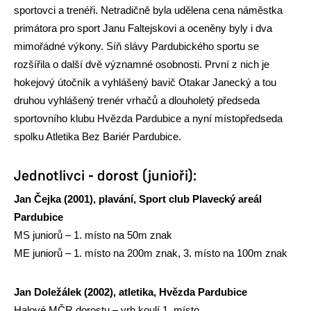
sportovci a trenéři. Netradičně byla udělena cena náměstka
primátora pro sport Janu Faltejskovi a oceněny byly i dva
mimořádné výkony. Síň slávy Pardubického sportu se
rozšířila o další dvě významné osobnosti. První z nich je
hokejový útočník a vyhlášený bavič Otakar Janecký a tou
druhou vyhlášený trenér vrhačů a dlouholetý předseda
sportovního klubu Hvězda Pardubice a nyní místopředseda
spolku Atletika Bez Bariér Pardubice.
Jednotlivci - dorost (junioři):
Jan Čejka (2001), plavání, Sport club Plavecký areál
Pardubice
MS juniorů – 1. místo na 50m znak
ME juniorů – 1. místo na 200m znak, 3. místo na 100m znak
Jan Doležálek (2002), atletika,
Hvězda Pardubice
Halové MČR dorostu – vrh koulí 1. místo