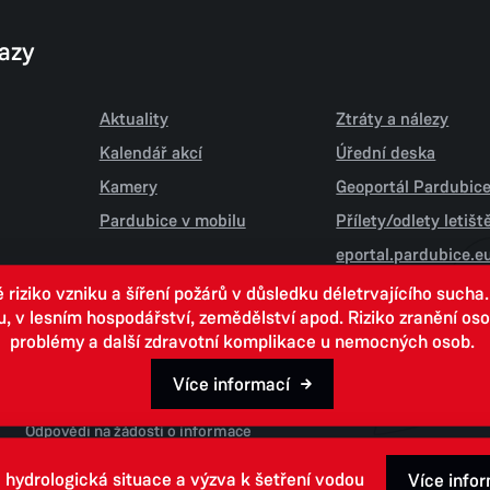
kazy
Aktuality
Ztráty a nálezy
Kalendář akcí
Úřední deska
Kamery
Geoportál Pardubic
Pardubice v mobilu
Přílety/odlety letiš
eportal.pardubice.e
iziko vzniku a šíření požárů v důsledku déletrvajícího sucha
 lesním hospodářství, zemědělství apod. Riziko zranění osob.
problémy a další zdravotní komplikace u nemocných osob.
Více informací
Open data
Odpovědi na žádosti o informace
 hydrologická situace a výzva k šetření vodou
Více info