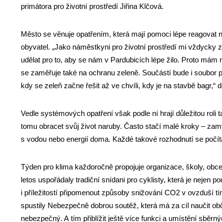
primátora pro životní prostředí Jiřina Klčová.
Město se věnuje opatřením, která mají pomoci lépe reagovat n
obyvatel. „Jako náměstkyni pro životní prostředí mi vždycky
udělat pro to, aby se nám v Pardubicích lépe žilo. Proto mám 
se zaměřuje také na ochranu zeleně. Součástí bude i soubor p
kdy se zeleň začne řešit až ve chvíli, kdy je na stavbě bagr,“ d
Vedle systémových opatření však podle ní hrají důležitou roli
tomu obracet svůj život naruby. Často stačí malé kroky – zam
s vodou nebo energií doma. Každé takové rozhodnutí se počí
Týden pro klima každoročně propojuje organizace, školy, obce 
letos uspořádaly tradiční snídani pro cyklisty, která je nejen 
i příležitostí připomenout způsoby snižování CO2 v ovzduší 
spustily Nebezpečně dobrou soutěž, která má za cíl naučit obč
nebezpečný. A tím přiblížit ještě více funkci a umístění sběr