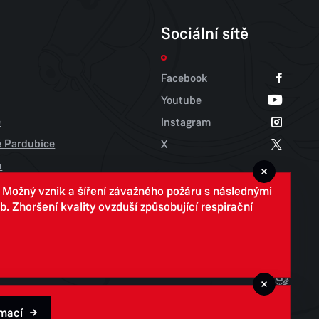
Sociální sítě
Facebook
Youtube
e
Instagram
tě Pardubice
X
u
. Možný vznik a šíření závažného požáru s následnými
 Zhoršení kvality ovzduší způsobující respirační
rmací