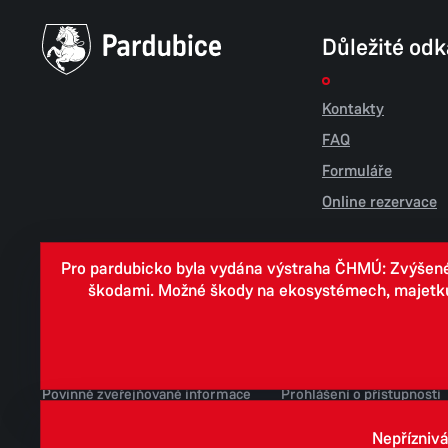
Důležité od
Kontakty
FAQ
Formuláře
Online rezervace
Pro pardubicko byla vydána výstraha ČHMÚ: Zvýšené r
škodami. Možné škody na ekosystémech, majetku, v
Cookies
Zpracování osobních údajů
Whistleblowing
Povinně zveřejňované informace
Prohlášení o přístupnosti
Jednotné environmentální stanovisko
Nepříznivá