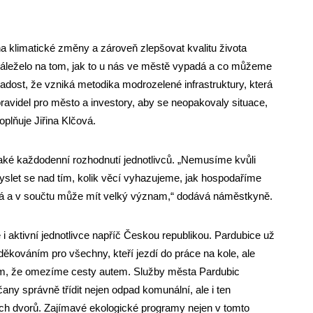
a klimatické změny a zároveň zlepšovat kvalitu života
 záleželo na tom, jak to u nás ve městě vypadá a co můžeme
radost, že vzniká metodika modrozelené infrastruktury, která
ravidel pro město a investory, aby se neopakovaly situace,
oplňuje Jiřina Klčová.
 také každodenní rozhodnutí jednotlivců. „Nemusíme kvůli
yslet se nad tím, kolik věcí vyhazujeme, jak hospodaříme
tá a v součtu může mít velký význam,“ dodává náměstkyně.
i aktivní jednotlivce napříč Českou republikou. Pardubice už
poděkováním pro všechny, kteří jezdí do práce na kole, ale
tím, že omezíme cesty autem. Služby města Pardubic
any správně třídit nejen odpad komunální, ale i ten
ných dvorů. Zajímavé ekologické programy nejen v tomto