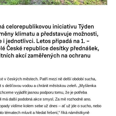
á celorepublikovou iniciativu Týden
změny klimatu a představuje možnosti,
i jednotlivci. Letos připadá na 1. –
elé České republice desítky přednášek,
itních akcí zaměřených na ochranu
aké v českých městech. Patří mezi ně delší období sucha,
it s dešťovou vodou a chránit městskou zeleň. „Myšlenka
chceme vyjádřit jasnou podporu tomu, že je potřeba
stli má další podobná akce smysl. Za mě rozhodně ano.
 dopady vidíme kolem sebe už dnes – ať už jde o sucho, nebo
chto tématech mluvit a hledat řešení,“ říká náměstkyně