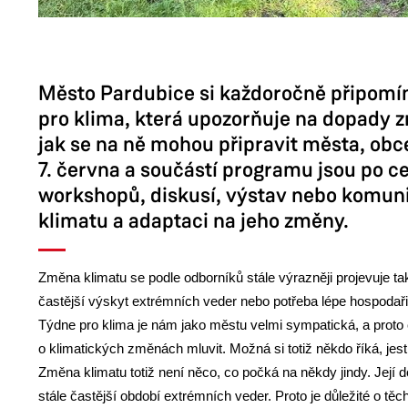
Město Pardubice si každoročně připomín
pro klima, která upozorňuje na dopady 
jak se na ně mohou připravit města, obce 
7. června a součástí programu jsou po c
workshopů, diskusí, výstav nebo komun
klimatu a adaptaci na jeho změny.
Změna klimatu se podle odborníků stále výrazněji projevuje t
častější výskyt extrémních veder nebo potřeba lépe hospodař
Týdne pro klima je nám jako městu velmi sympatická, a proto 
o klimatických změnách mluvit. Možná si totiž někdo říká, je
Změna klimatu totiž není něco, co počká na někdy jindy. Její
stále častější období extrémních veder. Proto je důležité o tě