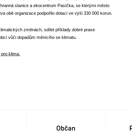
Záchranná stanice a ekocentrum Pasíčka, se kterými město
va obě organizace podpořilo dotací ve výši 330 000 korun.
 klimatických změnách, sdílet příklady dobré praxe
 obcí vůči dopadům měnícího se klimatu.
pro klima.
y
Občan