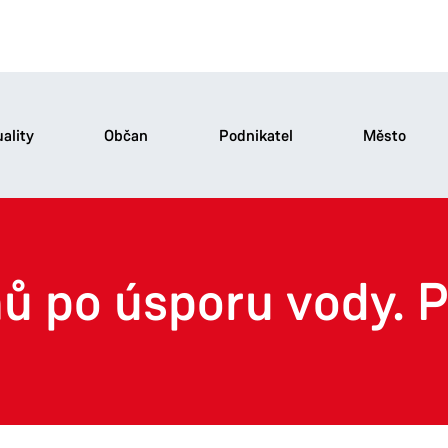
ality
Občan
Podnikatel
Město
 po úsporu vody. P