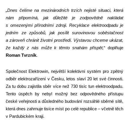
„
Dnes čelíme na mezinárodních trzích nejisté situaci, která
nám připomíná, jak důležité je zodpovědně nakládat
s omezenými přírodními zdroji. Recyklace elektroodpadu je
jedním ze způsobů, jak posílit surovinovou soběstačnost
a zároveň chránit životní prostředí. Výstavou chceme ukázat,
že každý z nás může k těmto snahám přispět,
“ doplňuje
Roman Tvrzník
.
Společnost Elektrowin, největší kolektivní systém pro zpětný
odběr elektrozařízení v Česku, letos slaví 20 let své činnosti.
Za tu dobu zajistila sběr více než 730 tisíc tun elektroodpadu.
Tento úspěch by nebyl možný bez odpovědného přístupu
české veřejnosti a důsledného budování rozsáhlé sběrné sítě,
která dnes zahrnuje tisíce míst po celé republice – včetně těch
v Pardubickém kraji.