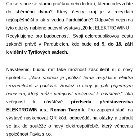
Co se stane se starou pračkou nebo lednicí, kterou odevzdáte
do sběrného dvora? Který český kraj je v recyklaci
nejúspěšnější a jak si vedou Pardubičané? Odpovědi nejen na
tyto otázky nabídne putovní výstava „20 let ELEKTROWINU –
Recyklujeme pro budoucnost“. Svoji celorepublikovou cestu
zakončí právě v Pardubicích, kde bude
od 9. do 18. září
k vidění v Tyršových sadech.
Návštěvníci budou mít také možnost zasoutěžit si o nový
spotřebič. „
Naší snahou je přiblížit téma recyklace elektra
srozumitelně a poutavě. Soutěž o ceny je pak příjemným
bonusem, který může veřejnost motivovat k návštěvě,
“
láká
veřejnost k návštěvě
předseda představenstva
ELEKTROWIN a.s., Roman Tvrzník
. Pro zapojení stačí na
výstavě naskenovat QR kód, odpovědět na otázky a zařadit
se tak do soutěže o nový elektrospotřebič, který věnovala
společnost Favia s.r.o.