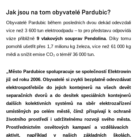
Jak jsou na tom obyvatelé Pardubic?
Obyvatelé Pardubic během posledních dvou dekád odevzdali
více než 3 600 tun elektroodpadu – to pro představu odpovídá
váze přibližně
9 vlakových souprav Pendolina
. Díky tomu
pomohli ušetřit přes 1,7 milionu kg železa, více než 61 000 kg
mědi a snížit emise CO₂ o téměř 36 000 tun.
„Město Pardubice spolupracuje se společností Elektrowin
již od roku 2006.
Obyvatelé si zvykli bezplatně odevzdávat
elektrospotřebiče do jejich kontejnerů na všech devět
separačních dvorů a do desítek speciálních kontejnerů
dalších kolektivních systémů na sběr elektrozařízení
umístěných po celém městě, čímž přispívají k ochraně
životního prostředí i udržitelnému rozvoji svého města.
Prostřednictvím osvětových kampaní a vzdělávacích
aktivit, například v našich základních školách,