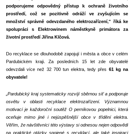
podporujeme odpovědný přístup k ochraně životního
prostředí, což se pozitivně odráží ve zvyšujícím se
množství správně odevzdaného elektrozařízení,“ říká ke
spolupráci s Elektrowinem náměstkyně primátora za
životní prostředí Jiřina Klčová.
Do recyklace se dlouhodobě zapojují i města a obce v celém
Pardubickém kraji. Za posledních 15 let zde obyvatelé
odevzdali více než 32 700 tun elektra, tedy přes
61
kg na
obyvatele!
„Pardubický kraj systematicky rozvíjí sběrnou síť a podporuje
osvětu v oblasti recyklace elektrozařízení. Významnou
motivací je každoroční soutěž O perníkovou popelnici, která
oceňuje mimo jiné i nejúspěšnější obce v třídění elektra.
Věřím, že návštěvníci této výstavy si odnesou nejen odpovědi
na praktické otázky spojené s recyklací, ale také inspiraci