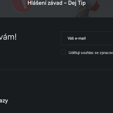
Hlášení závad – Dej Tip
 vám!
Uděluji souhlas se zpraco
kazy