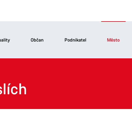
ality
Občan
Podnikatel
Město
lích