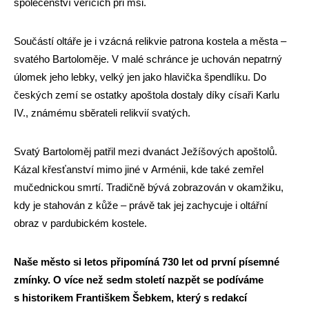
společenství věřících při mši.
Součástí oltáře je i vzácná relikvie patrona kostela a města –
svatého Bartoloměje. V malé schránce je uchován nepatrný
úlomek jeho lebky, velký jen jako hlavička špendlíku. Do
českých zemí se ostatky apoštola dostaly díky císaři Karlu
IV., známému sběrateli relikvií svatých.
Svatý Bartoloměj patřil mezi dvanáct Ježíšových apoštolů.
Kázal křesťanství mimo jiné v Arménii, kde také zemřel
mučednickou smrtí. Tradičně bývá zobrazován v okamžiku,
kdy je stahován z kůže – právě tak jej zachycuje i oltářní
obraz v pardubickém kostele.
Naše město si letos připomíná 730 let od první písemné
zmínky. O více než sedm století nazpět se podíváme
s historikem Františkem Šebkem, který s redakcí