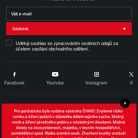
Odebírat
Uděluji souhlas se zpracováním osobních údajů za
účelem zasílání obchodního sdělení.
Facebook
Youtube
Instagram
X
Cookies
Pro pardubicko byla vydána výstraha ČHMÚ: Zvýšené riziko
Zpracování osobních údajů
vzniku a šíření požárů v důsledku déletrvajícího sucha. Možný
vznik a šíření závažného požáru s následnými škodami. Možné
Whistleblowing
škody na ekosystémech, majetku, v lesním hospodářství,
zemědělství apod. Riziko zranění osob. Zhoršení kvality ovzduší
Open data