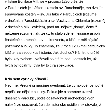
v listině Bonifáce VIII. se v prosinci 1295 píše, že
v Pardubicích je klášter u kostela sv. Bartoloměje, má dva jím
spravované kostely – sv. Jiljí také v Pardubicích (rozuměj
v dnešních Pardubičkách) a sv. Václava na Chlumku (rozuměj
v dnešních Mikulovicích), patří mu nějaké „domy“, čemuž
můžeme rozumět tak, že už tu stálo zděné, nejspíše aspoň
částečně kamenné stavení konventu, a klášter měl nějaké
pozemky a louky. To znamená, že v roce 1295 měl pardubický
klášter za sebou kus historie. Jak dlouhou? Pár let to určitě
bylo; kdybychom uvažovali o větším počtu desítek let, už
bych byl opatrný, byla by to čirá spekulace.
Kdo sem cyriaky přivedl?
Nevíme. Předně si musíme uvědomit, že cyriakové rozhodně
nepřišli do nějaké pustiny. Pokud jde o samotné území
dnešních Pardubic, podle dosavadních archeologických
nálezů lze usuzovat, že zde historické osídlení existovalo již