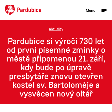
Menu
Aktuality
Turista
Pardubice si výročí 730 let
Aktuality
od první písemné zmínky o
městě připomenou 21. září,
Občan
kdy bude po úpravě
Podnikatel
presbytáře znovu otevřen
Město
kostel sv. Bartoloměje a
vysvěcen nový oltář