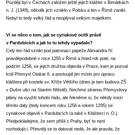
Později byl v Čechách založen ještě jejich klášter v Benátkách
n. J. (1349), několik jich vzniklo v Polsku a ten v Římě zanikl.
Nebyl to tedy velký řád a neoplýval velkým majetkem.
Ví se něco o tom, jak se cyriakové ocitli právě
v Pardubicích a jak to tu tehdy vypadalo?
Celý ten řád vznikl pod patronací papeže Alexandra IV.
pravděpodobně v roce 1255 v Římě a hned rok poté, na
podzim 1256, se jejich družina objevila v Praze, kam je pozval
král Přemysl Otakar II. a postoupil jim místo pro úpravu
kláštera při kostele sv. Kříže Většího (dnes je tam budova ZŠ
v Dušní ulici na Starém Městě). Nechme stranou Přemyslovy
plány na využití tohoto řádu, ale řekněme si, že někdy mezi
těmito daty (tedy koncem roku 1256 a rokem 1295) se
cyriakové objevili v Pardubicích (a také v Klášterci n. O.).
Předpokládejme, že sem přišli z Prahy, byť to není
rozhodující. Přesněji se to datovat nedá. Je ale pravda, že