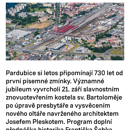
Pardubice si letos připomínají 730 let od
první písemné zmínky. Významné
jubileum vyvrcholí 21. září slavnostním
znovuotevřením kostela sv. Bartoloměje
po úpravě presbytáře a vysvěcením
nového oltáře navrženého architektem
Josefem Pleskotem. Program doplní
přednáška historika Františka Šebka