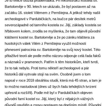
Je to velice složitá problematika. Při rekonstrukci kostela sv.
Bartoloměje v 90. letech se ukázalo, že byl postaven až na
začátku 16. století Vilémem z Pernštejna. A jelikož tehdy našli
archeologové v Pardubičkách, na loučce pár desítek metrů
severozápadně od tamního kostela sv. Jiljí, základy kostela se
hřbitovem kolem, zrodila se myšlenka, že tam objevili původní
klášterní kostel sv. Bartoloměje a že po zániku kláštera za
husitských válek Vilém z Pernštejna využil možnosti
přenesení patrocinia sv. Bartoloměje na svůj nový kostel. Této
přitažlivé teorii ale podle mého názoru odporuje celá řada faktů
a náznaků v pramenech. Patřím k těm historikům, kteří tvrdí,
že to tak nebylo. Proti tomu někteří archeologové a pár
historiků dál vytrvale stojí na svém. Osobně jsem o tom
napsal v roce 2018 obsáhlou studii, která má 45 stran, a tam je
to možno nastudovat (dnes už bych řadu tehdejších tvrzení
upřesnil a rozšířil). Podle mě byl v Pardubičkách objeven
původní farní kostel sv. Jiljí, který byl z nějakých vážných
důvodů opuštěn a znovu postaven na dnešním místě. Původní