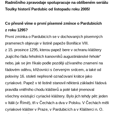
Radničního zpravodaje spolupracuje na oblíbeném seriálu
Toulky historií Pardubic od listopadu roku 2005!
Co přesně víme o první písemné zmínce o Pardubicích
z roku 1295?
První zmínka o Pardubicích se v dochovaných písemných
pramenech objevuje v listině papeže Bonifáce VIII.
z 15. prosince 1295, kterou papež bere v ochranu kláštery
„kajícího řádu řeholních kanovníků augustiniánské řehole“
nebo, jak se jim říkalo podle později užívaného znamení na
řádovém oděvu, křižovníci s červeným srdcem, a také od
poloviny 16. století nepřesně označovaní krátce jako
cyriakové. Papež v té listině stanovil některá základní řádová
pravidla vnitřního chodu klášterů a poté také jmenoval
všechny existující cyriacké kláštery. Bylo jich tehdy pět: jeden
v Itálii (v Římě), tři v Čechách a dva v Polsku. V Čechách měli
cyriakové klášter v Praze, v Pardubicích a v Klášterci n. O.