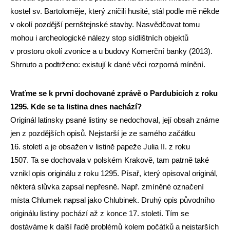
kostel sv. Bartoloměje, který zničili husité, stál podle mě někde
v okolí pozdější pernštejnské stavby. Nasvědčovat tomu
mohou i archeologické nálezy stop sídlištních objektů
v prostoru okolí zvonice a u budovy Komerční banky (2013).
Shrnuto a podtrženo: existují k dané věci rozporná mínění.
Vraťme se k první dochované zprávě o Pardubicích z roku
1295. Kde se ta listina dnes nachází?
Originál latinsky psané listiny se nedochoval, její obsah známe
jen z pozdějších opisů. Nejstarší je ze samého začátku
16. století a je obsažen v listině papeže Julia II. z roku
1507. Ta se dochovala v polském Krakově, tam patrně také
vznikl opis originálu z roku 1295. Písař, který opisoval originál,
některá slůvka zapsal nepřesně. Např. zmíněné označení
místa Chlumek napsal jako Chlubinek. Druhý opis původního
originálu listiny pochází až z konce 17. století. Tím se
dostáváme k další řadě problémů kolem počátků a nejstarších