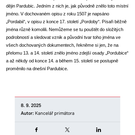
dějin Pardubic. Jedním z nich je, jak původně znělo toto místní
jméno. V dochovaném opisu z roku 1507 je napsáno
„Pordabii“, v opisu z konce 17. století „Pordoby“. Písaři běžně
jména různě komolili. Nemůžeme se tu pouštět do složitých
podrobností a sledovat vznik a původní tvar toho jména ve
všech dochovaných dokumentech, řekněme si jen, že na
přelomu 13. a 14. století znělo jméno zdejší osady „Pordubice“
a až někdy od konce 14. a během 15. století se postupně
proměnilo na dnešní Pardubice.
8. 9. 2025
Autor:
Kancelář primátora