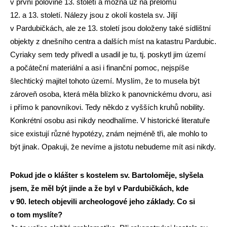
v první polovině 13. století a možná už na přelomu
12. a 13. století. Nálezy jsou z okolí kostela sv. Jiljí
v Pardubičkách, ale ze 13. století jsou doloženy také sídlištní
objekty z dnešního centra a dalších míst na katastru Pardubic.
Cyriaky sem tedy přivedl a usadil je tu, tj. poskytl jim území
a počáteční materiální a asi i finanční pomoc, nejspíše
šlechtický majitel tohoto území. Myslím, že to musela být
zároveň osoba, která měla blízko k panovnickému dvoru, asi
i přímo k panovníkovi. Tedy někdo z vyšších kruhů nobility.
Konkrétní osobu asi nikdy neodhalíme. V historické literatuře
sice existují různé hypotézy, znám nejméně tři, ale mohlo to
být jinak. Opakuji, že nevíme a jistotu nebudeme mít asi nikdy.
Pokud jde o klášter s kostelem sv. Bartoloměje, slyšela
jsem, že měl být jinde a že byl v Pardubičkách, kde
v 90. letech objevili archeologové jeho základy. Co si
o tom myslíte?