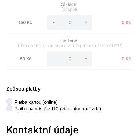
základní
(dospělí)
150 Kč
-
+
0 Kč
snížené
(děti do 15 let, senioři a držitelé průkazu ZTP a ZTP/P)
80 Kč
-
+
0 Kč
Způsob platby
Platba kartou (online)
Platba na místě v TIC (více informací
zde
)
Kontaktní údaje