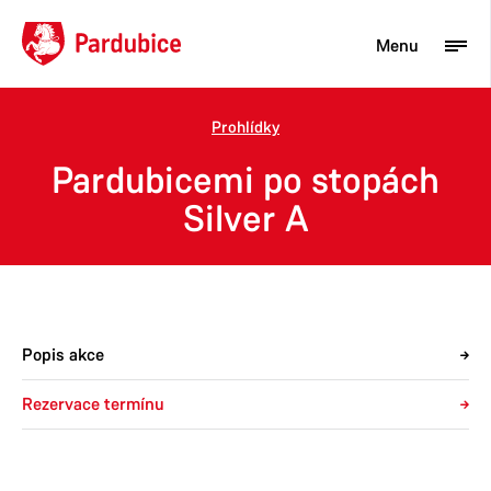
Menu
Prohlídky
Turista
Pardubicemi po stopách
Aktuality
Silver A
Občan
Podnikatel
Město
Popis akce
Rezervace termínu