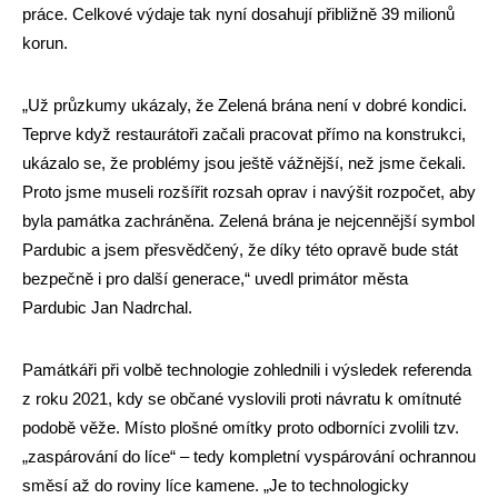
práce. Celkové výdaje tak nyní dosahují přibližně 39 milionů
korun.
„Už průzkumy ukázaly, že Zelená brána není v dobré kondici.
Teprve když restaurátoři začali pracovat přímo na konstrukci,
ukázalo se, že problémy jsou ještě vážnější, než jsme čekali.
Proto jsme museli rozšířit rozsah oprav i navýšit rozpočet, aby
byla památka zachráněna. Zelená brána je nejcennější symbol
Pardubic a jsem přesvědčený, že díky této opravě bude stát
bezpečně i pro další generace,“ uvedl primátor města
Pardubic Jan Nadrchal.
Památkáři při volbě technologie zohlednili i výsledek referenda
z roku 2021, kdy se občané vyslovili proti návratu k omítnuté
podobě věže. Místo plošné omítky proto odborníci zvolili tzv.
„zaspárování do líce“ – tedy kompletní vyspárování ochrannou
směsí až do roviny líce kamene. „Je to technologicky