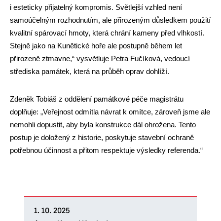
i esteticky přijatelný kompromis. Světlejší vzhled není
samoúčelným rozhodnutím, ale přirozeným důsledkem použití
kvalitní spárovací hmoty, která chrání kameny před vlhkostí.
Stejně jako na Kunětické hoře ale postupně během let
přirozeně ztmavne,“ vysvětluje Petra Fučíková, vedoucí
střediska památek, která na průběh oprav dohlíží.
Zdeněk Tobiáš z oddělení památkové péče magistrátu
doplňuje: „Veřejnost odmítla návrat k omítce, zároveň jsme ale
nemohli dopustit, aby byla konstrukce dál ohrožena. Tento
postup je doložený z historie, poskytuje stavební ochraně
potřebnou účinnost a přitom respektuje výsledky referenda.“
1. 10. 2025