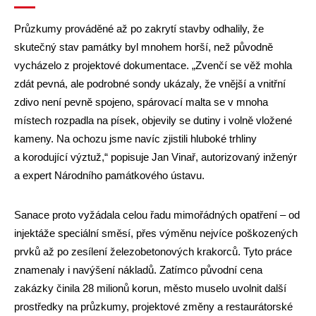
Průzkumy prováděné až po zakrytí stavby odhalily, že
skutečný stav památky byl mnohem horší, než původně
vycházelo z projektové dokumentace. „Zvenčí se věž mohla
zdát pevná, ale podrobné sondy ukázaly, že vnější a vnitřní
zdivo není pevně spojeno, spárovací malta se v mnoha
místech rozpadla na písek, objevily se dutiny i volně vložené
kameny. Na ochozu jsme navíc zjistili hluboké trhliny
a korodující výztuž,“ popisuje Jan Vinař, autorizovaný inženýr
a expert Národního památkového ústavu.
Sanace proto vyžádala celou řadu mimořádných opatření – od
injektáže speciální směsí, přes výměnu nejvíce poškozených
prvků až po zesílení železobetonových krakorců. Tyto práce
znamenaly i navýšení nákladů. Zatímco původní cena
zakázky činila 28 milionů korun, město muselo uvolnit další
prostředky na průzkumy, projektové změny a restaurátorské