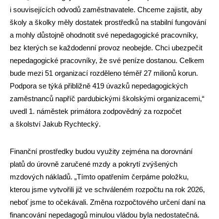
i souvisejících odvodů zaměstnavatele. Chceme zajistit, aby
školy a školky měly dostatek prostředků na stabilní fungování
a mohly důstojně ohodnotit své nepedagogické pracovníky,
bez kterých se každodenní provoz neobejde. Chci ubezpečit
nepedagogické pracovníky, že své peníze dostanou. Celkem
bude mezi 51 organizací rozděleno téměř 27 milionů korun.
Podpora se týká přibližně 419 úvazků nepedagogických
zaměstnanců napříč pardubickými školskými organizacemi,“
uvedl 1. náměstek primátora zodpovědný za rozpočet
a školství Jakub Rychtecký.
Finanční prostředky budou využity zejména na dorovnání
platů do úrovně zaručené mzdy a pokrytí zvýšených
mzdových nákladů. „Tímto opatřením čerpáme položku,
kterou jsme vytvořili již ve schváleném rozpočtu na rok 2026,
neboť jsme to očekávali. Změna rozpočtového určení daní na
financování nepedagogů minulou vládou byla nedostatečná.