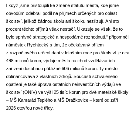
I když jsme přistoupili ke změně statutu města, kde jsme
obvodům odebrali podíl na příjmech určených pro oblast
školství, jelikož žádnou školu ani školku nezřizují. Ani sto
procent těchto příjmů však nestačí. Ukazuje se však, že to
bylo správné strategické a hospodárné rozhodnutí,“ připomněl
náměstek Rychtecký s tím, že očekávaný příjem
z rozpočtového určení daní v letošním roce pro školství je cca
498 milionů korun, výdaje města na chod vzdělávacích
zařízení dosáhnou přibližně 606 milionů korun. Ty město
dofinancovává z vlastních zdrojů. Součástí schváleného
opatření je také úprava ostatních neinvestičních výdajů ve
školství (ONIV) ve výši 25 tisíc korun pro dvě mateřské školy
– MŠ Kamarád Teplého a MŠ Dražkovice – které od září
2026 otevřou nové třídy.