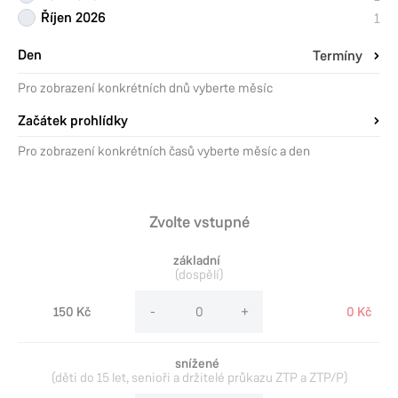
Říjen 2026
1
Den
Termíny
Pro zobrazení konkrétních dnů vyberte měsíc
Začátek prohlídky
Pro zobrazení konkrétních časů vyberte měsíc a den
Zvolte vstupné
základní
(dospělí)
150 Kč
-
+
0 Kč
snížené
(děti do 15 let, senioři a držitelé průkazu ZTP a ZTP/P)