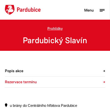
Menu
Prohlídky
Turista
Pardubický Slavín
Aktuality
Občan
Podnikatel
Popis akce
Město
Rezervace termínu
u brány do Centrálního hřbitova Pardubice