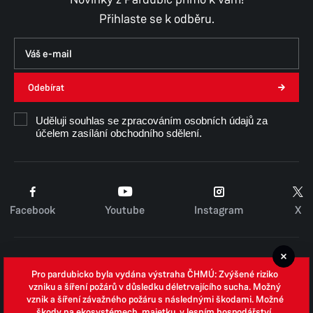
Přihlaste se k odběru.
Odebírat
Uděluji souhlas se zpracováním osobních údajů za
účelem zasílání obchodního sdělení.
Facebook
Youtube
Instagram
X
Cookies
Pro pardubicko byla vydána výstraha ČHMÚ: Zvýšené riziko
Zpracování osobních údajů
vzniku a šíření požárů v důsledku déletrvajícího sucha. Možný
vznik a šíření závažného požáru s následnými škodami. Možné
Whistleblowing
škody na ekosystémech, majetku, v lesním hospodářství,