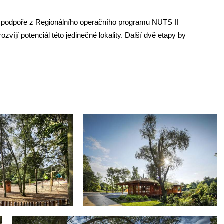
íky podpoře z Regionálního operačního programu NUTS II
íjí potenciál této jedinečné lokality. Další dvě etapy by