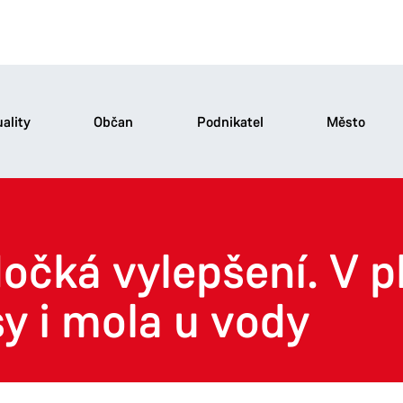
ality
Občan
Podnikatel
Město
dočká vylepšení. V p
sy i mola u vody