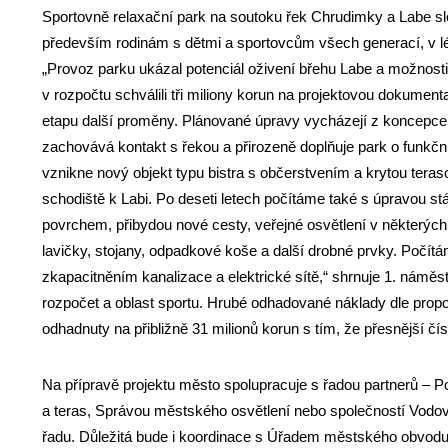
Sportovně relaxační park na soutoku řek Chrudimky a Labe slo
především rodinám s dětmi a sportovcům všech generací, v lét
„Provoz parku ukázal potenciál oživení břehu Labe a možnost
v rozpočtu schválili tři miliony korun na projektovou dokument
etapu další proměny. Plánované úpravy vycházejí z koncepce ú
zachovává kontakt s řekou a přirozeně doplňuje park o funkčn
vznikne nový objekt typu bistra s občerstvením a krytou tera
schodiště k Labi. Po deseti letech počítáme také s úpravou s
povrchem, přibydou nové cesty, veřejné osvětlení v některýc
lavičky, stojany, odpadkové koše a další drobné prvky. Počí
zkapacitněním kanalizace a elektrické sítě,“ shrnuje 1. námě
rozpočet a oblast sportu. Hrubé odhadované náklady dle propo
odhadnuty na přibližně 31 milionů korun s tím, že přesnější č
Na přípravě projektu město spolupracuje s řadou partnerů – P
a teras, Správou městského osvětlení nebo společností Vodovo
řadu. Důležitá bude i koordinace s Úřadem městského obvodu P