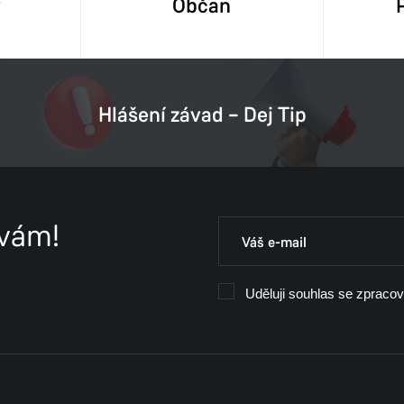
y
Občan
Hlášení závad – Dej Tip
 vám!
Uděluji souhlas se zpraco