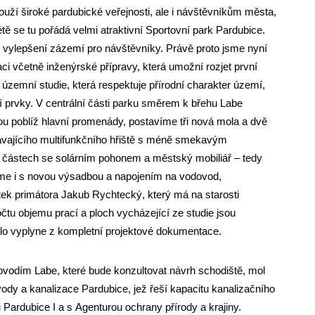
uží široké pardubické veřejnosti, ale i návštěvníkům města,
ě se tu pořádá velmi atraktivní Sportovní park Pardubice.
i vylepšení zázemí pro návštěvníky. Právě proto jsme nyní
aci včetně inženýrské přípravy, která umožní rozjet první
zemní studie, která respektuje přírodní charakter území,
í prvky. V centrální části parku směrem k břehu Labe
sou poblíž hlavní promenády, postavíme tři nová mola a dvě
távajícího multifunkčního hřiště s méně smekavým
h částech se solárním pohonem a městský mobiliář – tedy
táme i s novou výsadbou a napojením na vodovod,
stek primátora Jakub Rychtecký, který má na starosti
čtu objemu prací a ploch vycházející ze studie jsou
íslo vyplyne z kompletní projektové dokumentace.
ovodím Labe, které bude konzultovat návrh schodiště, mol
dy a kanalizace Pardubice, jež řeší kapacitu kanalizačního
ardubice I a s Agenturou ochrany přírody a krajiny.