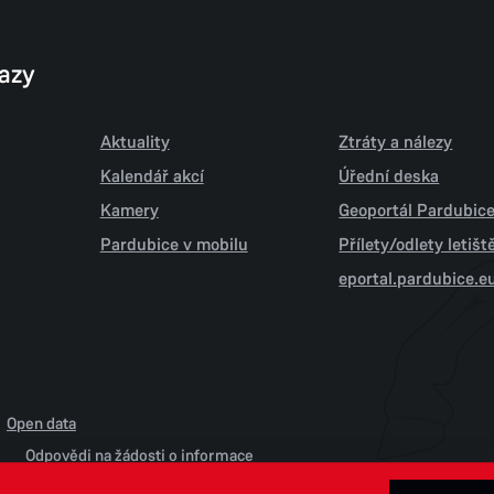
kazy
Aktuality
Ztráty a nálezy
Kalendář akcí
Úřední deska
Kamery
Geoportál Pardubic
Pardubice v mobilu
Přílety/odlety letiš
eportal.pardubice.e
Open data
Odpovědi na žádosti o informace