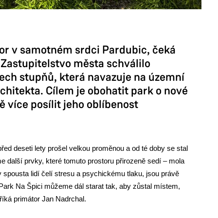
stor v samotném srdci Pardubic, čeká
 Zastupitelstvo města schválilo
ech stupňů, která navazuje na územní
hitekta. Cílem je obohatit park o nové
 více posílit jeho oblíbenost
ed deseti lety prošel velkou proměnou a od té doby se stal
 další prvky, které tomuto prostoru přirozeně sedí – mola
 spousta lidí čelí stresu a psychickému tlaku, jsou právě
o Park Na Špici můžeme dál starat tak, aby zůstal místem,
říká primátor Jan Nadrchal.