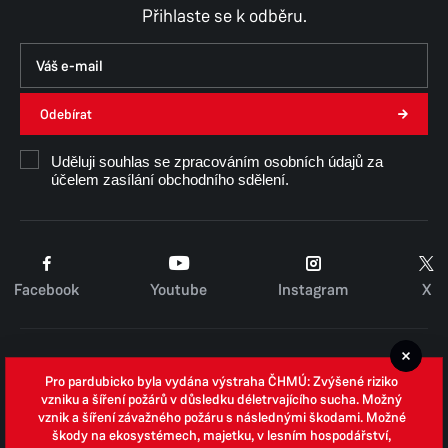
Přihlaste se k odběru.
Odebírat
Uděluji souhlas se zpracováním osobních údajů za
účelem zasílání obchodního sdělení.
Facebook
Youtube
Instagram
X
Cookies
Pro pardubicko byla vydána výstraha ČHMÚ: Zvýšené riziko
Zpracování osobních údajů
vzniku a šíření požárů v důsledku déletrvajícího sucha. Možný
vznik a šíření závažného požáru s následnými škodami. Možné
Whistleblowing
škody na ekosystémech, majetku, v lesním hospodářství,