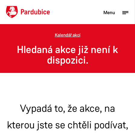
Menu
Kalendář akcí
Turista
Hledaná akce již není k
Aktuality
dispozici.
Občan
Podnikatel
Město
Vypadá to, že akce, na
kterou jste se chtěli podívat,