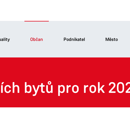
ality
Občan
Podnikatel
Město
ch bytů pro rok 2026