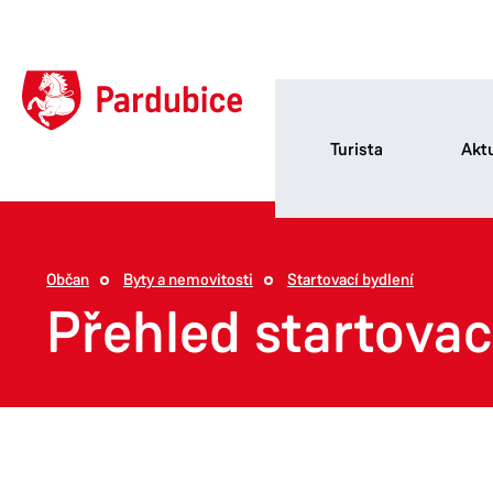
Turista
Aktu
Občan
Byty a nemovitosti
Startovací bydlení
Přehled startovací