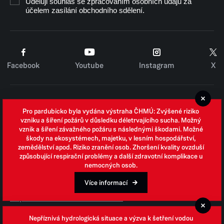
Uděluji souhlas se zpracováním osobních údajů za
účelem zasílání obchodního sdělení.
Facebook
Youtube
Instagram
X
Cookies
Pro pardubicko byla vydána výstraha ČHMÚ: Zvýšené riziko
Zpracování osobních údajů
vzniku a šíření požárů v důsledku déletrvajícího sucha. Možný
vznik a šíření závažného požáru s následnými škodami. Možné
Whistleblowing
škody na ekosystémech, majetku, v lesním hospodářství,
zemědělství apod. Riziko zranění osob. Zhoršení kvality ovzduší
Open data
způsobující respirační problémy a další zdravotní komplikace u
nemocných osob.
Povinně zveřejňované informace
Prohlášení o přístupnosti
Více informací
Odpovědi na žádosti o informace
Jednotné environmentální stanovisko
Nepříznivá hydrologická situace a výzva k šetření vodou