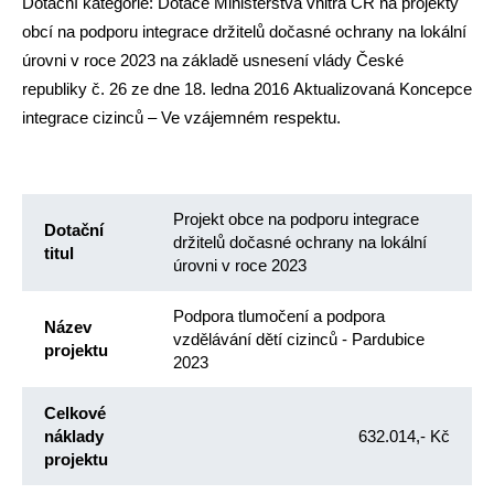
Dotační kategorie: Dotace Ministerstva vnitra ČR na projekty
obcí na podporu integrace držitelů dočasné ochrany na lokální
úrovni v roce 2023 na základě usnesení vlády České
republiky č. 26 ze dne 18. ledna 2016 Aktualizovaná Koncepce
integrace cizinců – Ve vzájemném respektu.
Projekt obce na podporu integrace
Dotační
držitelů dočasné ochrany na lokální
titul
úrovni v roce 2023
Podpora tlumočení a podpora
Název
vzdělávání dětí cizinců - Pardubice
projektu
2023
Celkové
náklady
632.014,- Kč
projektu