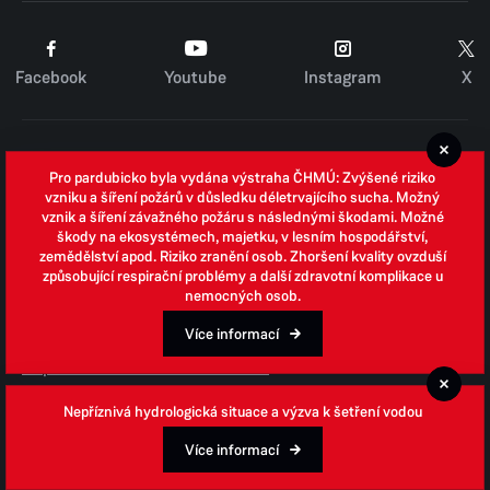
Facebook
Youtube
Instagram
X
Cookies
Pro pardubicko byla vydána výstraha ČHMÚ: Zvýšené riziko
Zpracování osobních údajů
vzniku a šíření požárů v důsledku déletrvajícího sucha. Možný
vznik a šíření závažného požáru s následnými škodami. Možné
Whistleblowing
škody na ekosystémech, majetku, v lesním hospodářství,
zemědělství apod. Riziko zranění osob. Zhoršení kvality ovzduší
Open data
způsobující respirační problémy a další zdravotní komplikace u
nemocných osob.
Povinně zveřejňované informace
Prohlášení o přístupnosti
Více informací
Odpovědi na žádosti o informace
Jednotné environmentální stanovisko
Nepříznivá hydrologická situace a výzva k šetření vodou
Více informací