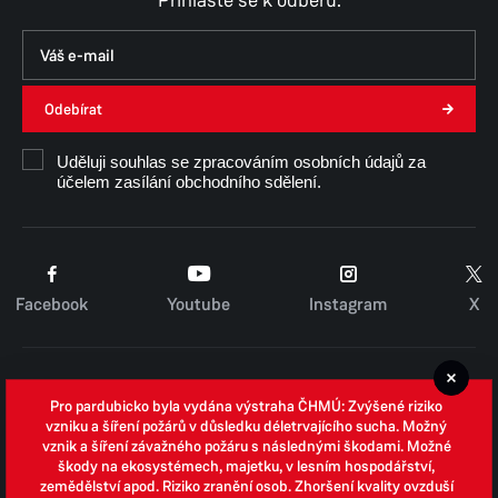
Odebírat
Uděluji souhlas se zpracováním osobních údajů za
účelem zasílání obchodního sdělení.
Facebook
Youtube
Instagram
X
Cookies
Pro pardubicko byla vydána výstraha ČHMÚ: Zvýšené riziko
Zpracování osobních údajů
vzniku a šíření požárů v důsledku déletrvajícího sucha. Možný
vznik a šíření závažného požáru s následnými škodami. Možné
Whistleblowing
škody na ekosystémech, majetku, v lesním hospodářství,
zemědělství apod. Riziko zranění osob. Zhoršení kvality ovzduší
Open data