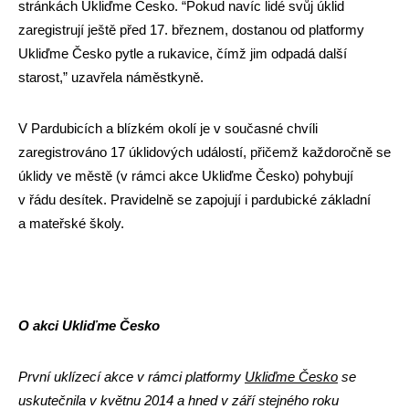
stránkách Ukliďme Česko. “Pokud navíc lidé svůj úklid
zaregistrují ještě před 17. březnem, dostanou od platformy
Ukliďme Česko pytle a rukavice, čímž jim odpadá další
starost,” uzavřela náměstkyně.
V Pardubicích a blízkém okolí je v současné chvíli
zaregistrováno 17 úklidových událostí, přičemž každoročně se
úklidy ve městě (v rámci akce Ukliďme Česko) pohybují
v řádu desítek. Pravidelně se zapojují i pardubické základní
a mateřské školy.
O akci Ukliďme Česko
První uklízecí akce v rámci platformy
Ukliďme Česko
se
uskutečnila v květnu 2014 a hned v září stejného roku