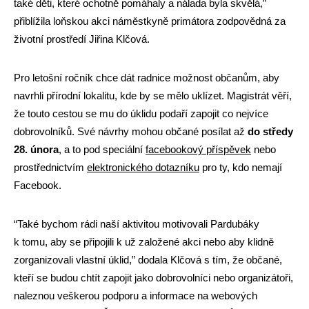
také děti, které ochotně pomáhaly a nálada byla skvělá,”
přiblížila loňskou akci náměstkyně primátora zodpovědná za
životní prostředí Jiřina Klčová.
Pro letošní ročník chce dát radnice možnost občanům, aby
navrhli přírodní lokalitu, kde by se mělo uklízet. Magistrát věří,
že touto cestou se mu do úklidu podaří zapojit co nejvíce
dobrovolníků. Své návrhy mohou občané posílat až
do středy
28. února
, a to pod speciální
facebookový příspěvek
nebo
prostřednictvím
elektronického dotazníku
pro ty, kdo nemají
Facebook.
“Také bychom rádi naší aktivitou motivovali Pardubáky
k tomu, aby se připojili k už založené akci nebo aby klidně
zorganizovali vlastní úklid,” dodala Klčová s tím, že občané,
kteří se budou chtít zapojit jako dobrovolníci nebo organizátoři,
naleznou veškerou podporu a informace na webových