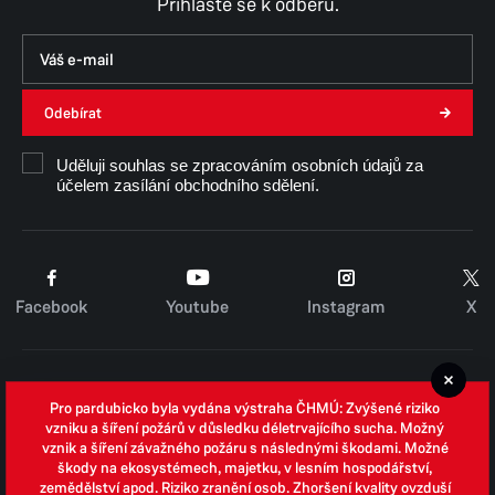
Přihlaste se k odběru.
Čtvrtek
8:00–11:30,
12:30–15:00
Pokladna pouze do 14:30
Pátek
8:00–11:30,
12:30–14:30
Pokladna pouze dopoledne
Odebírat
Uděluji souhlas se zpracováním osobních údajů za
Číslo účtu u KB:
účelem zasílání obchodního sdělení.
19-2374030297/0100
Facebook
Youtube
Instagram
X
Cookies
Pro pardubicko byla vydána výstraha ČHMÚ: Zvýšené riziko
Zpracování osobních údajů
vzniku a šíření požárů v důsledku déletrvajícího sucha. Možný
vznik a šíření závažného požáru s následnými škodami. Možné
Whistleblowing
škody na ekosystémech, majetku, v lesním hospodářství,
zemědělství apod. Riziko zranění osob. Zhoršení kvality ovzduší