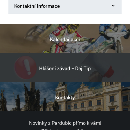
Kontaktní informace
Úřad městského obvodu Pardubice II
Chemiků 128
530 09 Pardubice
Kalendář akcí
Tel.:
+ 420 466 798 611
E-mail:
podatelna@umo2.mmp.cz
Datová schránka:
hhrb36i
Hlášení závad – Dej Tip
IČ:
00274046
DIČ:
CZ00274046
Kontakty
Provozní doba
Pondělí
8:00–11:30,
12:30–17:00
Úterý
8:00–11:30,
12:30–15:00
Pokladna pouze do 14:30
Novinky z Pardubic přímo k vám!
Středa
8:00–11:30,
12:30–17:00