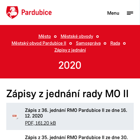
Menu
Město
Městské obvody
Městský obvod Pardubice II
Samospráva
Rada
Turista
Zápisy z jednání
Aktuality
2020
Občan
Podnikatel
Zápisy z jednání rady MO II
Město
Zápis z 36. jednání RMO Pardubice II ze dne 16.
12. 2020
PDF, 161.20 kB
Zápis z 35. jednání RMO Pardubice II ze dne 30.