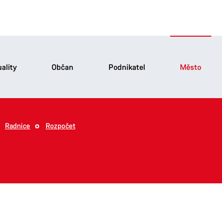
ality
Občan
Podnikatel
Město
Radnice
Rozpočet