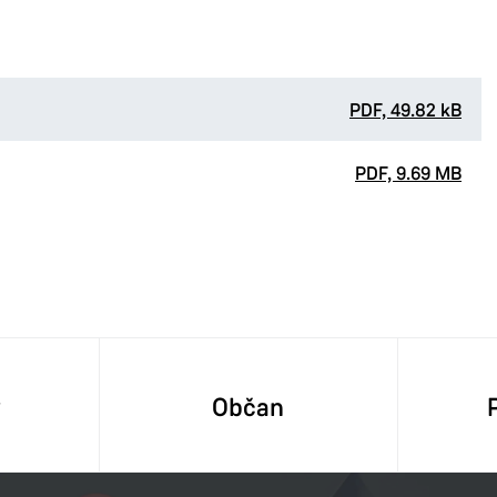
PDF, 49.82 kB
PDF, 9.69 MB
y
Občan