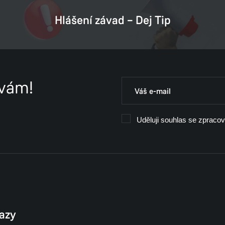
Hlášení závad – Dej Tip
 vám!
Uděluji souhlas se zpraco
kazy