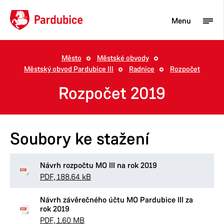
Menu
Město
Městské obvody
Městský obvod Pardubice III
Radnice
Rozpočet
Turista
Rozpočet 2019
Aktuality
Občan
Soubory ke stažení
Podnikatel
Město
Návrh rozpočtu MO III na rok 2019
PDF, 188.64 kB
Návrh závěrečného účtu MO Pardubice III za
rok 2019
PDF, 1.60 MB